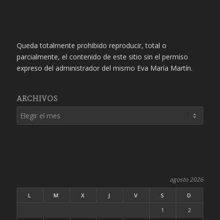
Queda totalmente prohibido reproducir, total o
parcialmente, el contenido de este sitio sin el permiso
expreso del administrador del mismo Eva María Martín.
ARCHIVOS
agosto 2026
L
M
X
J
V
S
D
1
2