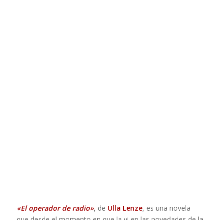
«El operador de radio»
, de
Ulla Lenze
, es una novela
que desde el momento en que la vi en las novedades de la