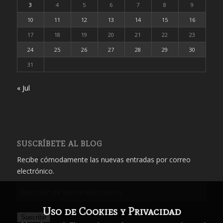
3
4
5
6
7
8
9
10
11
12
13
14
15
16
17
18
19
20
21
22
23
24
25
26
27
28
29
30
31
« Jul
SUSCRÍBETE AL BLOG
Recibe cómodamente las nuevas entradas por correo
electrónico.
Dirección
de
Uso de Cookies y Privacidad
correo
Suscribir
electrónico