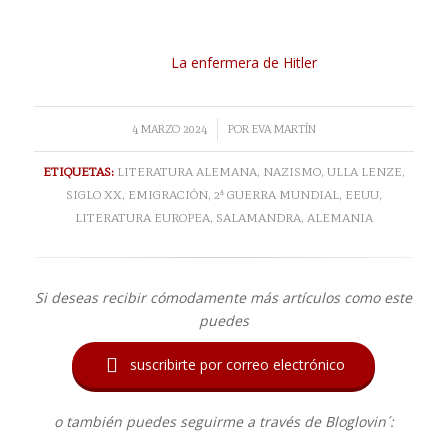
La enfermera de Hitler
/
4 MARZO 2024
POR
EVA MARTÍN
ETIQUETAS:
LITERATURA ALEMANA
,
NAZISMO
,
ULLA LENZE
,
SIGLO XX
,
EMIGRACIÓN
,
2ª GUERRA MUNDIAL
,
EEUU
,
LITERATURA EUROPEA
,
SALAMANDRA
,
ALEMANIA
Si deseas recibir cómodamente más artículos como este
puedes

suscribirte por correo electrónico
o también puedes seguirme a través de Bloglovin´: