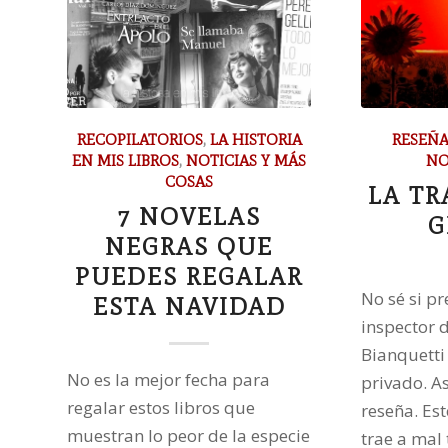
RECOPILATORIOS
,
LA HISTORIA
RESEÑA
EN MIS LIBROS
,
NOTICIAS Y MÁS
NO
COSAS
LA TR
7 NOVELAS
G
NEGRAS QUE
PUEDES REGALAR
No sé si pr
ESTA NAVIDAD
inspector d
Bianquetti
No es la mejor fecha para
privado. A
regalar estos libros que
reseña. Es
muestran lo peor de la especie
trae a mal 