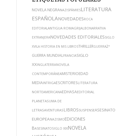
LITERATURA
NOVELA NEGRA
NAZIS
PÀMIES
ESPAÑOLA
NOVEDADES
ROCA
ANTIGUA ROMA
GRIJALBO
EDITORIAL
NARRATIVA
NOVEDADES EDITORIALES
EXTRANJERA
SIGLO
THRILLER
2ª
XVI
LA HISTORIA EN MIS LIBROS
GUERRA
SIGLO
GUERRA MUNDIAL
FRANCIA
XX
NOVELA
INGLATERRA
MISTERIO
EDAD
CONTEMPORÁNEA
MEDIA
ESCRITORES
INTRIGA
LITERATURA
EDHASA
NORTEAMERICANA
EDITORIAL
PLANETA
SUMA DE
LIBROS
ASESINATOS
LITERATU
LETRAS
AVENTURAS
SUSPENSE
EDICIONES
EUROPEA
NAZISMO
NOVELA
B
SIGLO XIX
ASESINATO