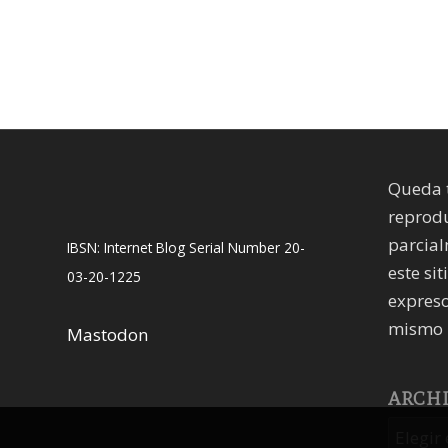
Queda 
reprodu
parcial
IBSN: Internet Blog Serial Number 20-
este sit
03-20-1225
expreso
mismo 
Mastodon
ARCH