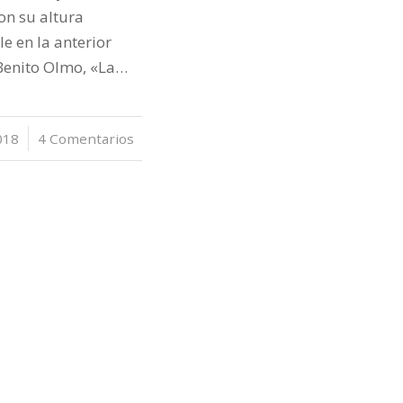
n su altura
e en la anterior
Benito Olmo, «La…
018
4 Comentarios