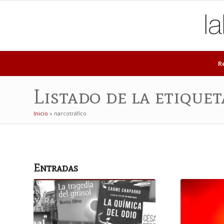
R
Listado de la etique
Inicio
»
narcotráfico
Entradas