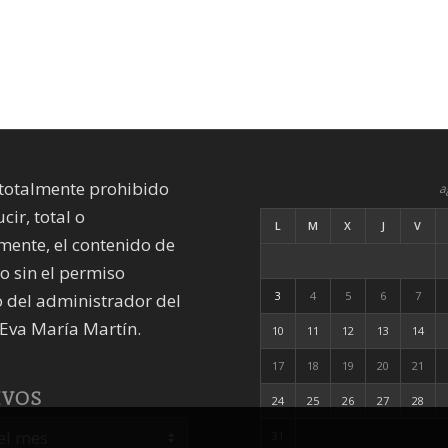
totalmente prohibido
a
cir, total o
L
M
X
J
V
mente, el contenido de
io sin el permiso
3
4
5
6
7
 del administrador del
Eva María Martín.
10
11
12
13
14
17
18
19
20
21
IVOS
24
25
26
27
28
31