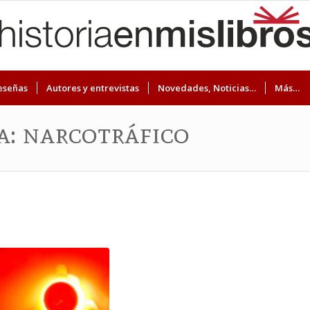
eseñas
Autores y entrevistas
Novedades, Noticias…
Más…
ta: narcotráfico