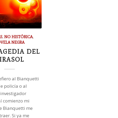
S
,
NO HISTÓRICA
,
VELA NEGRA
AGEDIA DEL
IRASOL
efiero al Bianquetti
e policía o al
 investigador
sí comienzo mi
te Bianquetti me
traer. Si ya me