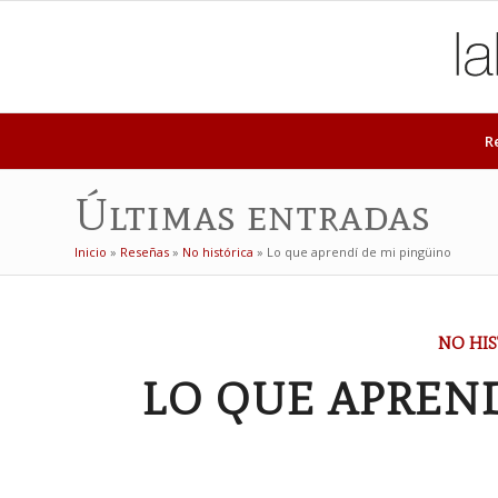
R
Últimas entradas
Inicio
»
Reseñas
»
No histórica
»
Lo que aprendí de mi pingüino
dice:
NO HIS
LO QUE APREND