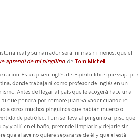
istoria real y su narrador será, ni más ni menos, que el
ue aprendí de mi pingüino
, de
Tom Michell
.
ración. Es un joven inglés de espíritu libre que viaja po
ntina, donde trabajará como profesor de inglés en un
mismo. Antes de llegar al país que le acogerá hace una
o al que pondrá por nombre Juan Salvador cuando lo
unto a otros muchos pingüinos que habían muerto o
rtido de petróleo. Tom se lleva al pingüino al piso que
y y allí, en el baño, pretende limpiarle y dejarle sin
e que el ave no quiere separarse de él y que él está