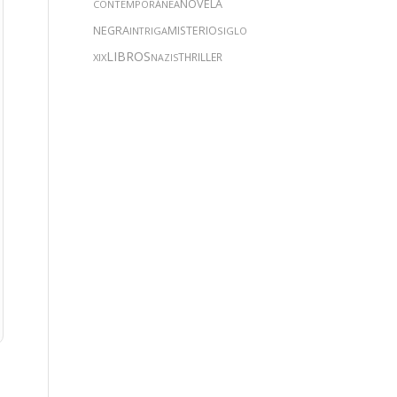
NOVELA
CONTEMPORÁNEA
NEGRA
MISTERIO
INTRIGA
SIGLO
LIBROS
THRILLER
XIX
NAZIS