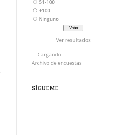
51-100
+100
Ninguno
Ver resultados
Cargando ...
Archivo de encuestas
r
SÍGUEME
instagram
x
bluesky
threads