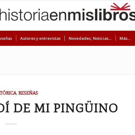
eseñas
Autores y entrevistas
Novedades, Noticias…
Más…
TÓRICA
,
RESEÑAS
Í DE MI PINGÜINO