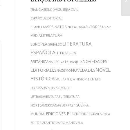
FRANCIA
SIGLO XVI
GUERRA CIVIL
EDITORIAL
ESPAÑOLA
ASESINATOS
AUTORES
EDHA
PLANETA
INGLATERRA
ASESINATO
LITERATURA
MEDIA
LITERATURA
EUROPEA
GRIJALBO
ESPAÑOLA
LITERATURA
NOVEDADES
BRITÁNICA
NARRATIVA EXTRANJERA
NOVELA
EDITORIALES
NOVEDADES
NAZISMO
HISTÓRICA
SIGLO XX
LA HISTORIA EN MIS
SUSPENSE
SUMA DE
LIBROS
LETRAS
AVENTURAS
LITERATURA
2ª GUERRA
NORTEAMERICANA
GUERRA
EDICIONES B
MUNDIAL
ESCRITORES
PÀMIES
ROCA
ANTIGUA ROMA
NOVELA
EDITORIAL