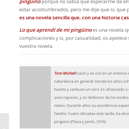
pingüino
porque no sabía que esperarme de ell
estar acostumbrados, pero me dije que sí, que p
es una novela sencilla que, con una historia c
Lo que aprendí de mi pingüino
es una novela qu
complicaciones y si, por casualidad, os apetece
vuestra novela.
Tom Michell
nació y se crió en un entorno 
naturaleza en general. Desde los años och
huerto y canta en un coro. Es aficionado a
aves rapaces, y es defensor de los modos d
nietos. Durante años su asombrosa experi
familia. Cuatro décadas más tarde, ha deci
pingüino (Plaza y Janés, 2016).
Novedades
editoriales. Abril 2016.