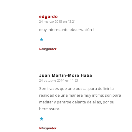
edgardo
24 marzo 2015 en 13:21
Dice:
muy interesante observación !!
Responder
Cargando...
Juan Martín-Mora Haba
24 octubre 2014 en 11:53
Dice:
Son frases que uno busca, para definir la
realidad de una manera muy íntima; son para
meditar y pararse delante de ellas, por su
hermosura.
Responder
Cargando...