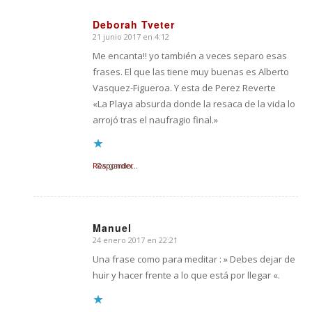
Deborah Tveter
21 junio 2017 en 4:12
Dice:
Me encanta!! yo también a veces separo esas
frases. El que las tiene muy buenas es Alberto
Vasquez-Figueroa. Y esta de Perez Reverte
«La Playa absurda donde la resaca de la vida lo
arrojó tras el naufragio final.»
Responder
Cargando...
Manuel
24 enero 2017 en 22:21
Dice:
Una frase como para meditar : » Debes dejar de
huir y hacer frente a lo que está por llegar «.