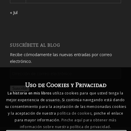
« Jul
SUSCRÍBETE AL BLOG
Recibe cómodamente las nuevas entradas por correo
electrónico.
Dirección
de
Uso de Cookies y Privacidad
correo
Suscribir
electrónico
La historia en mis libros
utiliza cookies para que usted tenga la
mejor experiencia de usuario. Si continúa navegando está dando
Únete a otros 1.719 suscriptores
su consentimiento para la aceptación de las mencionadas cookies
y la aceptación de nuestra
política de cookies
, pinche el enlace
para mayor información.
Pinche aquí para obtener más
información sobre nuestra política de privacidad
.