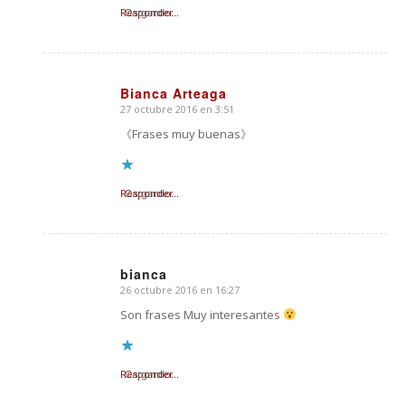
Responder
Cargando...
Bianca Arteaga
27 octubre 2016 en 3:51
Dice:
《Frases muy buenas》
Responder
Cargando...
bianca
26 octubre 2016 en 16:27
Dice:
Son frases Muy interesantes
Responder
Cargando...