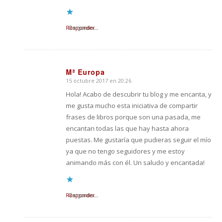
Responder
Cargando...
Mª Europa
15 octubre 2017 en 20:26
Dice:
Hola! Acabo de descubrir tu blog y me encanta, y
me gusta mucho esta iniciativa de compartir
frases de libros porque son una pasada, me
encantan todas las que hay hasta ahora
puestas. Me gustaría que pudieras seguir el mío
ya que no tengo seguidores y me estoy
animando más con él. Un saludo y encantada!
Responder
Cargando...