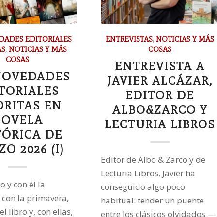
DADES EDITORIALES
ENTREVISTAS
,
NOTICIAS Y MÁS
AS
,
NOTICIAS Y MÁS
COSAS
COSAS
ENTREVISTA A
NOVEDADES
JAVIER ALCÁZAR,
TORIALES
EDITOR DE
ORITAS EN
ALBO&ZARCO Y
OVELA
LECTURIA LIBROS
TÓRICA DE
O 2026 (I)
Editor de Albo & Zarco y de
Lecturia Libros, Javier ha
 y con él la
conseguido algo poco
 con la primavera,
habitual: tender un puente
el libro y, con ellas,
entre los clásicos olvidados —