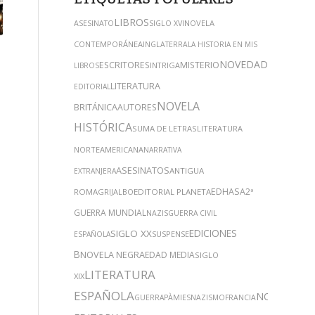
LIBROS
NOVELA
ASESINATO
SIGLO XVI
CONTEMPORÁNEA
INGLATERRA
LA HISTORIA EN MIS
NOVEDADES
ESCRITORES
MISTERIO
INTRIGA
LIBROS
ROCA
LITERATURA
EDITORIAL
NOVELA
BRITÁNICA
AUTORES
HISTÓRICA
SUMA DE LETRAS
LITERATURA
NORTEAMERICANA
NARRATIVA
ASESINATOS
ANTIGUA
EXTRANJERA
EDHASA
2ª
ROMA
GRIJALBO
EDITORIAL PLANETA
GUERRA MUNDIAL
NAZIS
GUERRA CIVIL
EDICIONES
SIGLO XX
SUSPENSE
ESPAÑOLA
B
NOVELA NEGRA
EDAD MEDIA
SIGLO
LITERATURA
XIX
ESPAÑOLA
NOVEDADE
GUERRA
PÀMIES
NAZISMO
FRANCIA