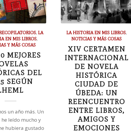
RECOPILATORIOS
,
LA
LA HISTORIA EN MIS LIBROS
,
IA EN MIS LIBROS
,
NOTICIAS Y MÁS COSAS
IAS Y MÁS COSAS
XIV CERTAMEN
10 MEJORES
INTERNACIONAL
OVELAS
DE NOVELA
ÓRICAS DEL
HISTÓRICA
25 SEGÚN
CIUDAD DE
LHEML
ÚBEDA: UN
REENCUENTRO
ENTRE LIBROS,
mos un año más. Un
AMIGOS Y
 he leído mucho y
EMOCIONES
me hubiera gustado