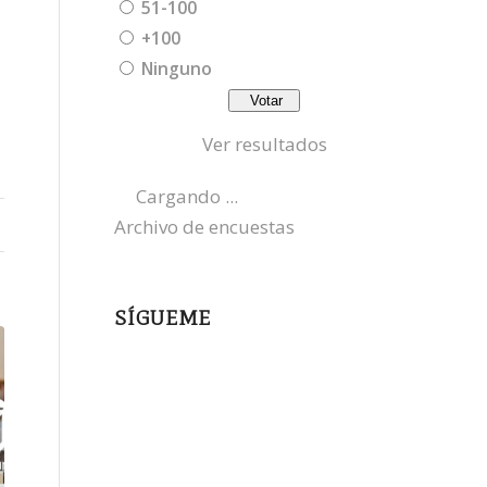
51-100
+100
a
Ninguno
Ver resultados
Cargando ...
Archivo de encuestas
SÍGUEME
instagram
x
bluesky
threads