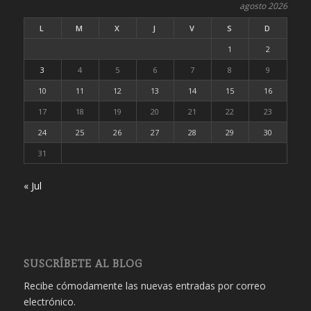
agosto 2026
L
M
X
J
V
S
D
1
2
3
4
5
6
7
8
9
10
11
12
13
14
15
16
17
18
19
20
21
22
23
24
25
26
27
28
29
30
31
« Jul
SUSCRÍBETE AL BLOG
Recibe cómodamente las nuevas entradas por correo
electrónico.