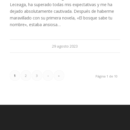
Leceaga, ha superado todas mis expectativas y me ha
dejado absolutamente cautivada. Después de haberme
maravillado con su primera novela, «El bosque sabe tu
nombre», estaba ansiosa…
29 agosto 2023
1
2
3
›
»
Página 1 de 10