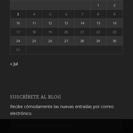
1
2
3
4
5
6
7
8
9
10
11
12
13
14
15
16
17
18
19
20
21
22
23
24
25
26
27
28
29
30
31
« Jul
SUSCRÍBETE AL BLOG
Recibe cómodamente las nuevas entradas por correo
electrónico.
Dirección
de