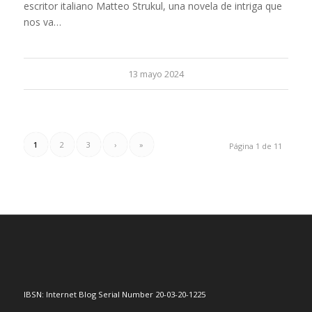
escritor italiano Matteo Strukul, una novela de intriga que
nos va…
13 mayo 2024
1
2
3
›
»
Página 1 de 11
IBSN: Internet Blog Serial Number 20-03-20-1225