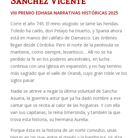
Sánchez Vicente
VIII PREMIO EDHASA NARRATIVAS HISTÓRICAS 2025
Corre el año 745. El reino visigodo se lame las heridas.
Toledo ha caído, don Pelayo ha muerto, y Spania ahora
está en manos del califato de Damasco. Las órdenes
llegan desde Córdoba. Pero el norte de la península se
mantiene, como siempre, levantisco… Allí no se ha
perdido la fe en los poderes ancestrales, en lucha
continua con una Iglesia en expansión; y no hay terreno
más sagrado que el valle de Orandi, cuyo gran roble ve los
siglos pasar.
Nadie se atreve a negar la última voluntad de Sancha
Asuera, la guerrera astur que ya ha dado nombre a ese
cantar que se recita al calor de las hogueras. Y con ella
van sus capitanas, la reina Emersinda, y también la que
trova esta historia, su hermana Aurelia.
Porque ésta es la historia de un norte convulso, unas
tierras en las que, entre el miedo y la hambruna, se alza