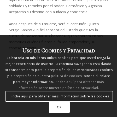
soldados y temidos por el poder, Germánico y Agripina
aceptarán su destino con audacia y conciencia.
Años después de su muerte, será el centurión Quinto
Sergio Sabino -un fiel servidor del Estado que tuvo la
suerte de presenciar sus hazañas- quien contará en sus
memorias quiénes fueron el fallido emperador y su
esposa guerrera.
Uso de Cookies y Privacidad
La historia en mis libros
utiliza cookies para que usted tenga la
mejor experiencia de usuario. Si continúa navegando está dando
su consentimiento para la aceptación de las mencionadas cookies
y la aceptación de nuestra
política de cookies
, pinche el enlace
para mayor información.
Pinche aquí para obtener más
información sobre nuestra política de privacidad
.
Pinche aquí para obtener más información sobre las cookies
OK