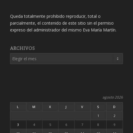
Queda totalmente prohibido reproducir, total o
parcialmente, el contenido de este sitio sin el permiso
expreso del administrador del mismo Eva María Martín.
ARCHIVOS
agosto 2026
L
M
X
J
V
S
D
1
2
3
4
5
6
7
8
9