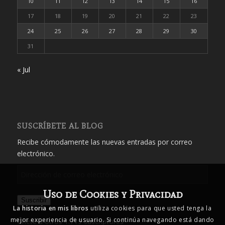
10
11
12
13
14
15
16
17
18
19
20
21
22
23
24
25
26
27
28
29
30
31
« Jul
SUSCRÍBETE AL BLOG
Recibe cómodamente las nuevas entradas por correo
electrónico.
Dirección
de
Uso de Cookies y Privacidad
correo
Suscribir
electrónico
La historia en mis libros
utiliza cookies para que usted tenga la
mejor experiencia de usuario. Si continúa navegando está dando
Únete a otros 1.719 suscriptores