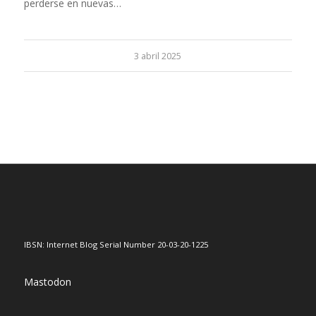
perderse en nuevas…
3 abril 2025
IBSN: Internet Blog Serial Number 20-03-20-1225
Mastodon