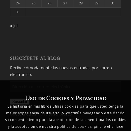
24
25
26
27
28
29
30
31
« Jul
SUSCRÍBETE AL BLOG
Recibe cómodamente las nuevas entradas por correo
electrónico.
Dirección
de
Uso de Cookies y Privacidad
correo
Suscribir
electrónico
La historia en mis libros
utiliza cookies para que usted tenga la
mejor experiencia de usuario. Si continúa navegando está dando
Únete a otros 1.719 suscriptores
su consentimiento para la aceptación de las mencionadas cookies
y la aceptación de nuestra
política de cookies
, pinche el enlace