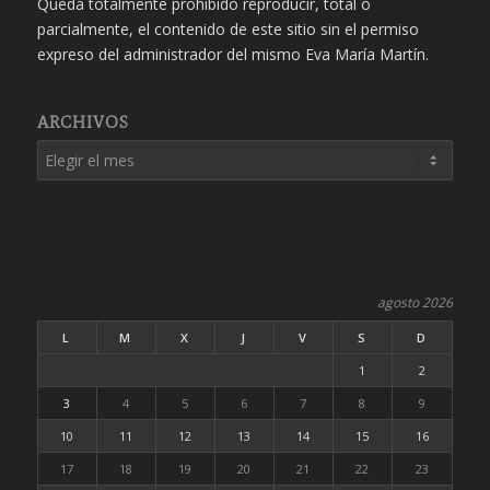
Queda totalmente prohibido reproducir, total o
parcialmente, el contenido de este sitio sin el permiso
expreso del administrador del mismo Eva María Martín.
ARCHIVOS
agosto 2026
L
M
X
J
V
S
D
1
2
3
4
5
6
7
8
9
10
11
12
13
14
15
16
17
18
19
20
21
22
23