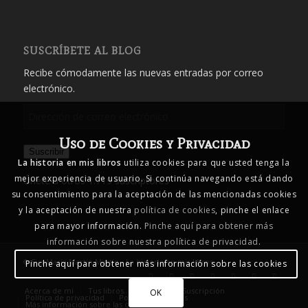
SUSCRÍBETE AL BLOG
Recibe cómodamente las nuevas entradas por correo
electrónico.
Dirección
de
Uso de Cookies y Privacidad
correo
Suscribir
electrónico
La historia en mis libros
utiliza cookies para que usted tenga la
mejor experiencia de usuario. Si continúa navegando está dando
Únete a otros 1.719 suscriptores
su consentimiento para la aceptación de las mencionadas cookies
y la aceptación de nuestra
política de cookies
, pinche el enlace
para mayor información.
Pinche aquí para obtener más
información sobre nuestra política de privacidad
.
© Eva María Martín Martín - La historia en mis libros
Pinche aquí para obtener más información sobre las cookies
Acerca de mí
Tus libros… mis libros
Suscripción
OK
Política de privacidad
Política de cookies
Más información sobre las cookies