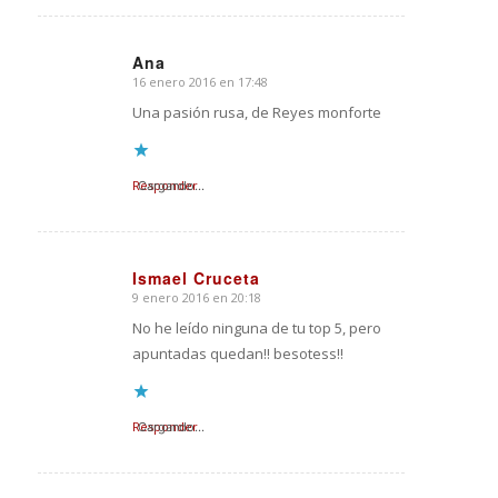
Ana
16 enero 2016 en 17:48
Dice:
Una pasión rusa, de Reyes monforte
Responder
Cargando...
Ismael Cruceta
9 enero 2016 en 20:18
Dice:
No he leído ninguna de tu top 5, pero
apuntadas quedan!! besotess!!
Responder
Cargando...