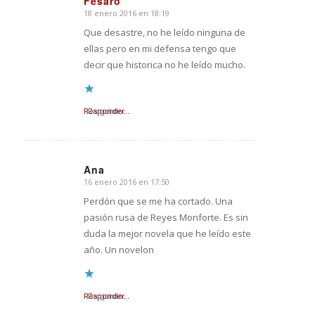
Fesaro
18 enero 2016 en 18:19
Dice:
Que desastre, no he leído ninguna de
ellas pero en mi defensa tengo que
decir que historica no he leído mucho.
Responder
Cargando...
Ana
16 enero 2016 en 17:50
Dice:
Perdón que se me ha cortado. Una
pasión rusa de Reyes Monforte. Es sin
duda la mejor novela que he leído este
año. Un novelon
Responder
Cargando...