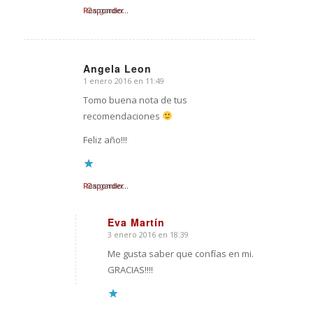
Responder
Cargando...
Angela Leon
1 enero 2016 en 11:49
Dice:
Tomo buena nota de tus
recomendaciones
Feliz año!!!
Responder
Cargando...
Eva Martín
3 enero 2016 en 18:39
Dice:
Me gusta saber que confías en mi.
GRACIAS!!!!