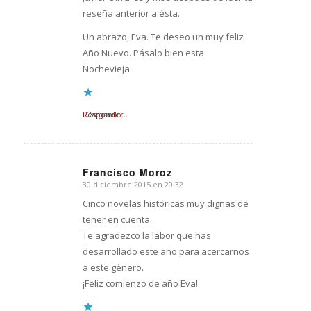
reseña anterior a ésta.
Un abrazo, Eva. Te deseo un muy feliz
Año Nuevo. Pásalo bien esta
Nochevieja
Responder
Cargando...
Francisco Moroz
30 diciembre 2015 en 20:32
Dice:
Cinco novelas históricas muy dignas de
tener en cuenta.
Te agradezco la labor que has
desarrollado este año para acercarnos
a este género.
¡Feliz comienzo de año Eva!