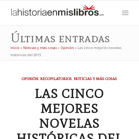
Últimas entradas
Inicio
»
Noticias y más cosas
»
Opinión
»
Las cinco mejores novelas
históricas del 2015
OPINIÓN
,
RECOPILATORIOS
,
NOTICIAS Y MÁS COSAS
LAS CINCO
MEJORES
NOVELAS
HISTÓRICAS DEL