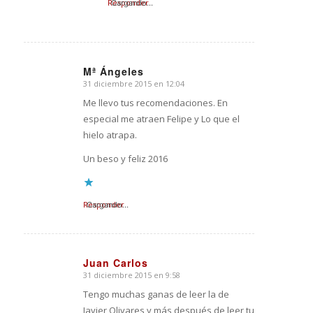
Responder
Cargando...
Mª Ángeles
31 diciembre 2015 en 12:04
Dice:
Me llevo tus recomendaciones. En
especial me atraen Felipe y Lo que el
hielo atrapa.
Un beso y feliz 2016
Responder
Cargando...
Juan Carlos
31 diciembre 2015 en 9:58
Dice:
Tengo muchas ganas de leer la de
Javier Olivares y más después de leer tu