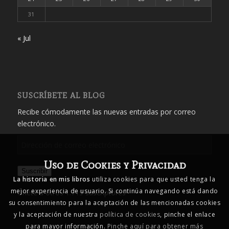
31
« Jul
SUSCRÍBETE AL BLOG
Recibe cómodamente las nuevas entradas por correo
electrónico.
Dirección
de
Uso de Cookies y Privacidad
correo
Suscribir
electrónico
La historia en mis libros
utiliza cookies para que usted tenga la
mejor experiencia de usuario. Si continúa navegando está dando
Únete a otros 1.719 suscriptores
su consentimiento para la aceptación de las mencionadas cookies
y la aceptación de nuestra
política de cookies
, pinche el enlace
para mayor información.
Pinche aquí para obtener más