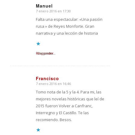
Manuel
7 enero 2016 en 17:30
Dice:
Falta una espectacular: «Una pasión
rusa » de Reyes Monforte. Gran
narrativa y una lección de historia
Responder
Cargando...
Francisco
7 enero 2016 en 16:46
Dice:
Tomo nota de la 5 y la 4. Para mi, las
mejores novelas históricas que leí de
2015 fueron Volver a Canfranc,
Interregno y El Castillo. Te las
recomiendo. Besos.