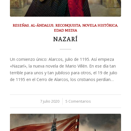
RESEÑAS
,
AL-ÁNDALUS
,
RECONQUISTA
,
NOVELA HISTÓRICA
,
EDAD MEDIA
NAZARÍ
Un comienzo único: Alarcos, julio de 1195. Así empieza
«Nazarí», la nueva novela de Mario Villén. En ese día tan
terrible para unos y tan jubiloso para otros, el 19 de julio
de 1195 en el Cerro de Alarcos, los cristianos perdían…
7 julio 2020
/
5 Comentarios