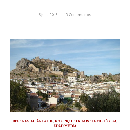
6 julio 2015
/
13 Comentarios
RESEÑAS
,
AL-ÁNDALUS
,
RECONQUISTA
,
NOVELA HISTÓRICA
,
EDAD MEDIA