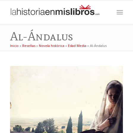
Al-Ándalus
Inicio
»
Reseñas
»
Novela histórica
»
Edad Media
»
Al-Ándalus