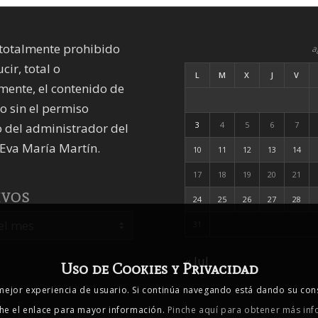
totalmente prohibido
a
cir, total o
L
M
X
J
V
mente, el contenido de
io sin el permiso
3
4
5
6
7
 del administrador del
Eva María Martín.
10
11
12
13
14
17
18
19
20
21
IVOS
24
25
26
27
28
31
« Jul
Uso de Cookies y Privacidad
 mejor experiencia de usuario. Si continúa navegando está dando su con
che el enlace para mayor información.
Pinche aquí para obtener más inf