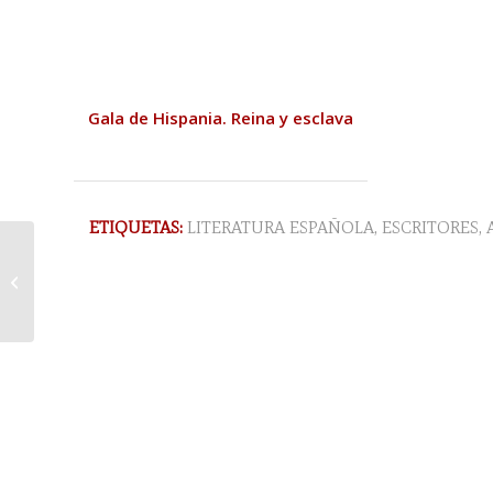
Gala de Hispania. Reina y esclava
ETIQUETAS:
LITERATURA ESPAÑOLA
,
ESCRITORES
,
George MacDonald
Fraser