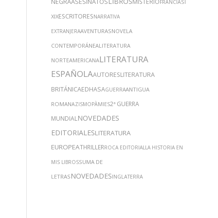
LIBROS
NEGRA
ASESINATOS
MISTERIO
SIGLO
FRANCIA
ESCRITORES
XIX
NARRATIVA
AVENTURAS
NOVELA
EXTRANJERA
CONTEMPORÁNEA
LITERATURA
LITERATURA
NORTEAMERICANA
ESPAÑOLA
AUTORES
LITERATURA
BRITÁNICA
EDHASA
ANTIGUA
GUERRA
2ª GUERRA
ROMA
NAZISMO
PÀMIES
NOVEDADES
MUNDIAL
EDITORIALES
LITERATURA
EUROPEA
THRILLER
ROCA EDITORIAL
LA HISTORIA EN
SUMA DE
MIS LIBROS
NOVEDADES
LETRAS
INGLATERRA