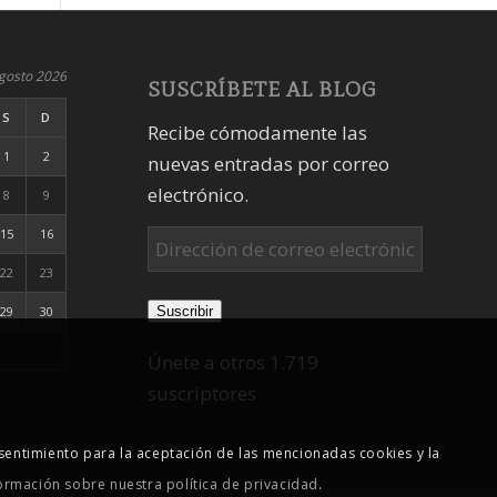
gosto 2026
SUSCRÍBETE AL BLOG
S
D
Recibe cómodamente las
1
2
nuevas entradas por correo
electrónico.
8
9
15
16
Dirección
de
22
23
correo
Suscribir
29
30
electrónico
Únete a otros 1.719
suscriptores
sentimiento para la aceptación de las mencionadas cookies y la
ormación sobre nuestra política de privacidad
.