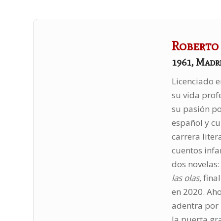
Roberto
1961, Madr
Licenciado e
su vida prof
su pasión po
español y cu
carrera lite
cuentos infa
dos novelas
las olas
, fin
en 2020. Aho
adentra por 
la puerta gr