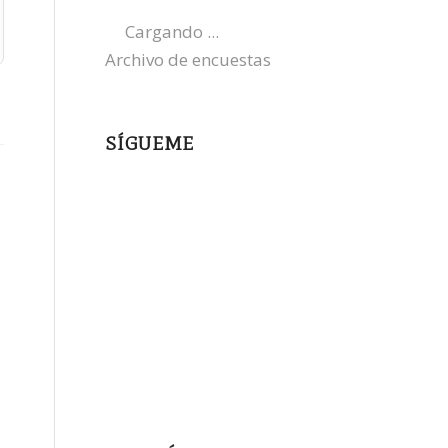
Cargando ...
Archivo de encuestas
SÍGUEME
instagram
x
bluesky
threads
facebook
youtube
mastodon