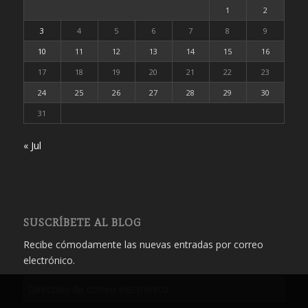
1
2
3
4
5
6
7
8
9
10
11
12
13
14
15
16
17
18
19
20
21
22
23
24
25
26
27
28
29
30
31
« Jul
SUSCRÍBETE AL BLOG
Recibe cómodamente las nuevas entradas por correo
electrónico.
Dirección
de