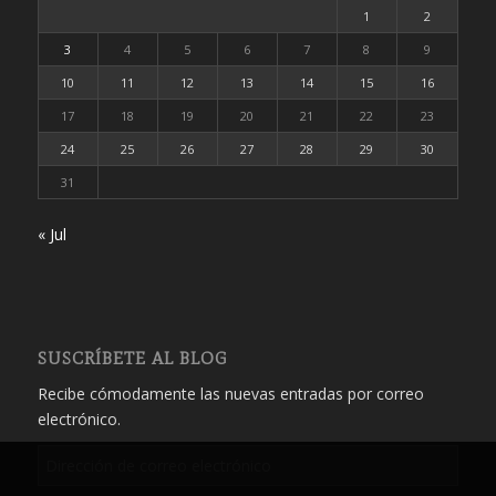
1
2
3
4
5
6
7
8
9
10
11
12
13
14
15
16
17
18
19
20
21
22
23
24
25
26
27
28
29
30
31
« Jul
SUSCRÍBETE AL BLOG
Recibe cómodamente las nuevas entradas por correo
electrónico.
Dirección
de