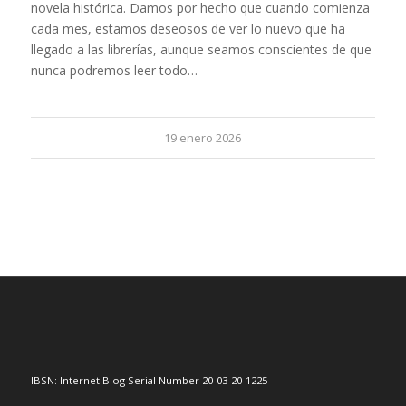
novela histórica. Damos por hecho que cuando comienza
cada mes, estamos deseosos de ver lo nuevo que ha
llegado a las librerías, aunque seamos conscientes de que
nunca podremos leer todo…
19 enero 2026
IBSN: Internet Blog Serial Number 20-03-20-1225