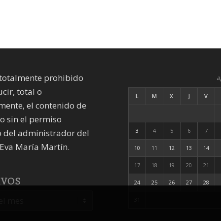
totalmente prohibido
a
cir, total o
L
M
X
J
V
mente, el contenido de
io sin el permiso
3
4
5
6
7
 del administrador del
Eva María Martín.
10
11
12
13
14
17
18
19
20
21
IVOS
24
25
26
27
28
31