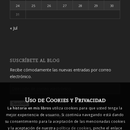
24
25
26
27
28
29
30
31
« Jul
SUSCRÍBETE AL BLOG
Recibe cómodamente las nuevas entradas por correo
electrónico.
Dirección
de
Uso de Cookies y Privacidad
correo
Suscribir
electrónico
La historia en mis libros
utiliza cookies para que usted tenga la
mejor experiencia de usuario. Si continúa navegando está dando
Únete a otros 1.719 suscriptores
su consentimiento para la aceptación de las mencionadas cookies
y la aceptación de nuestra
política de cookies
, pinche el enlace