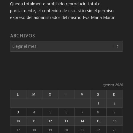
Queda totalmente prohibido reproducir, total o
parcialmente, el contenido de este sitio sin el permiso
expreso del administrador del mismo Eva María Martín.
ARCHIVOS
agosto 2026
L
M
X
J
V
S
D
1
2
3
4
5
6
7
8
9
10
11
12
13
14
15
16
17
18
19
20
21
22
23