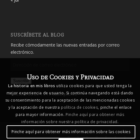
SUSCRÍBETE AL BLOG
Recibe cómodamente las nuevas entradas por correo
electrónico.
Dirección
de
Uso de Cookies y Privacidad
correo
Suscribir
electrónico
La historia en mis libros
utiliza cookies para que usted tenga la
mejor experiencia de usuario. Si continúa navegando está dando
Únete a otros 1.719 suscriptores
su consentimiento para la aceptación de las mencionadas cookies
y la aceptación de nuestra
política de cookies
, pinche el enlace
para mayor información.
Pinche aquí para obtener más
información sobre nuestra política de privacidad
.
© Eva María Martín Martín - La historia en mis libros
Pinche aquí para obtener más información sobre las cookies