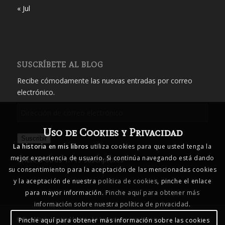
« Jul
SUSCRÍBETE AL BLOG
Recibe cómodamente las nuevas entradas por correo
electrónico.
Dirección
de
Uso de Cookies y Privacidad
correo
Suscribir
electrónico
La historia en mis libros
utiliza cookies para que usted tenga la
mejor experiencia de usuario. Si continúa navegando está dando
Únete a otros 1.719 suscriptores
su consentimiento para la aceptación de las mencionadas cookies
y la aceptación de nuestra
política de cookies
, pinche el enlace
para mayor información.
Pinche aquí para obtener más
información sobre nuestra política de privacidad
.
© Eva María Martín Martín - La historia en mis libros
Pinche aquí para obtener más información sobre las cookies