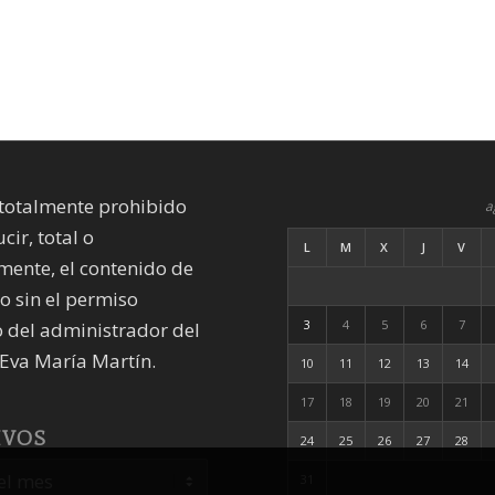
totalmente prohibido
a
cir, total o
L
M
X
J
V
mente, el contenido de
io sin el permiso
3
4
5
6
7
 del administrador del
Eva María Martín.
10
11
12
13
14
17
18
19
20
21
IVOS
24
25
26
27
28
31