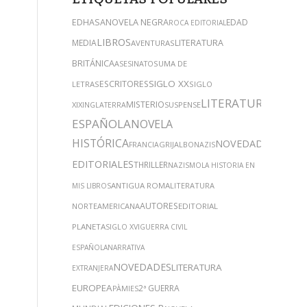
NOVELA NEGRA
EDHASA
EDAD
ROCA EDITORIAL
LIBROS
MEDIA
LITERATURA
AVENTURAS
BRITÁNICA
SUMA DE
ASESINATO
SIGLO XX
ESCRITORES
LETRAS
SIGLO
LITERATURA
MISTERIO
XIX
SUSPENSE
INGLATERRA
ESPAÑOLA
NOVELA
HISTÓRICA
NOVEDADES
GRIJALBO
FRANCIA
NAZIS
EDITORIALES
THRILLER
NAZISMO
LA HISTORIA EN
ANTIGUA ROMA
LITERATURA
MIS LIBROS
AUTORES
NORTEAMERICANA
EDITORIAL
PLANETA
SIGLO XVI
GUERRA CIVIL
ESPAÑOLA
NARRATIVA
NOVEDADES
LITERATURA
EXTRANJERA
EUROPEA
2ª GUERRA
PÀMIES