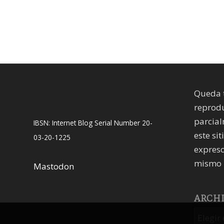
Queda 
reprodu
parcial
IBSN: Internet Blog Serial Number 20-
este sit
03-20-1225
expreso
mismo 
Mastodon
ARCH