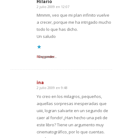
Hilario
2 julio 2009 en 12:07
Dice:
Mmmm, veo que mi plan infinito vuelve
a crecer, porque me ha intrigado mucho
todo lo que has dicho.
Un saludo
Responder
Cargando...
ina
2 julio 2009 en 9:48
Dice:
Yo creo en los milagros, pequeños,
aquellas sorpresas inesperadas que
uiiii, logran salvarte en un segundo de
caer al fondo! ¿Han hecho una peli de
este libro? Tiene un argumento muy
cinematográfico, por lo que cuentas.