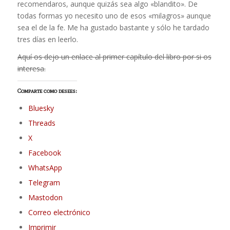
recomendaros, aunque quizás sea algo «blandito». De
todas formas yo necesito uno de esos «milagros» aunque
sea el de la fe. Me ha gustado bastante y sólo he tardado
tres días en leerlo.
Aquí os dejo un enlace al primer capítulo del libro por si os
interesa.
Comparte como desees:
Bluesky
Threads
X
Facebook
WhatsApp
Telegram
Mastodon
Correo electrónico
Imprimir