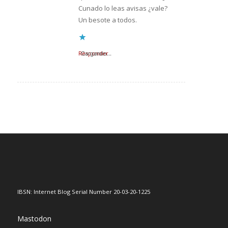
Cunado lo leas avisas ¿vale?
Un besote a todos.
Responder
Cargando...
IBSN: Internet Blog Serial Number 20-03-20-1225
Mastodon