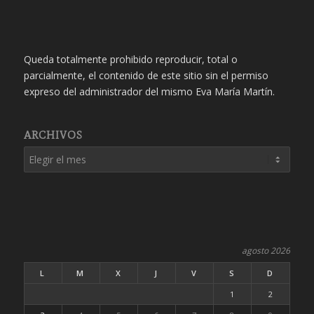
Queda totalmente prohibido reproducir, total o
parcialmente, el contenido de este sitio sin el permiso
expreso del administrador del mismo Eva María Martín.
ARCHIVOS
agosto 2026
L
M
X
J
V
S
D
1
2