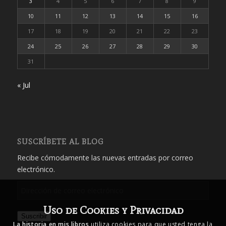
3
4
5
6
7
8
9
10
11
12
13
14
15
16
17
18
19
20
21
22
23
24
25
26
27
28
29
30
31
« Jul
SUSCRÍBETE AL BLOG
Recibe cómodamente las nuevas entradas por correo
electrónico.
Dirección
de
Uso de Cookies y Privacidad
correo
Suscribir
electrónico
La historia en mis libros
utiliza cookies para que usted tenga la