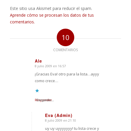
Este sitio usa Akismet para reducir el spam.
Aprende cómo se procesan los datos de tus
comentarios.
10
COMENTARIOS
Ale
8 julio 2009 en 16:57
Dice:
¡Gracias Eva! otro para la lista…ayyy
como crece…
Responder
Cargando...
Eva (Admin)
8 julio 2009 en 21:10
Dice:
uy uy uyyyyyyy! tu lista crece y