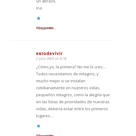
un abrazo,
ina
Responder
Cargando...
estodevivir
2 julio 2009 en 8:18
Dice:
¿Cómo,yo, la primera? No me lo creo…
Todos necesitamos de milagros, y
mucho mejor si se instalan
cotidianamente en nuestros vidas,
pequeños milagros, como la alegría que
en las listas de prioridades de nuestras
vidas, debería estar entre los primeros
lugares…
Responder
Cargando...