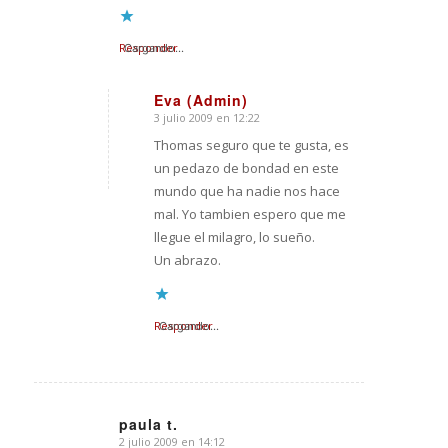
Responder
Cargando...
Eva (Admin)
3 julio 2009 en 12:22
Dice:
Thomas seguro que te gusta, es
un pedazo de bondad en este
mundo que ha nadie nos hace
mal. Yo tambien espero que me
llegue el milagro, lo sueño.
Un abrazo.
Responder
Cargando...
paula t.
2 julio 2009 en 14:12
Dice: