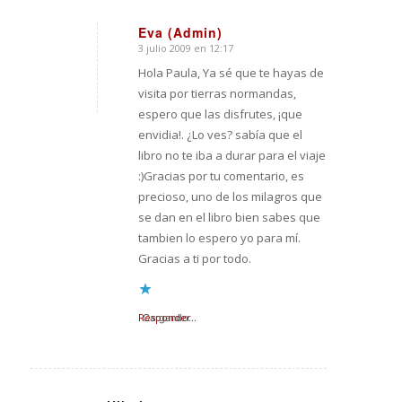
Eva (Admin)
3 julio 2009 en 12:17
Dice:
Hola Paula, Ya sé que te hayas de
visita por tierras normandas,
espero que las disfrutes, ¡que
envidia!. ¿Lo ves? sabía que el
libro no te iba a durar para el viaje
:)Gracias por tu comentario, es
precioso, uno de los milagros que
se dan en el libro bien sabes que
tambien lo espero yo para mí.
Gracias a ti por todo.
Responder
Cargando...