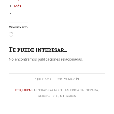
Más
Me gusta esto:
Cargando...
Te puede interesar...
No encontramos publicaciones relacionadas.
/
1 JULIO 2009
POR
EVA MARTÍN
ETIQUETAS:
LITERATURA NORTEAMERICANA
,
NEVADA
,
AEROPUERTO
,
MILAGROS