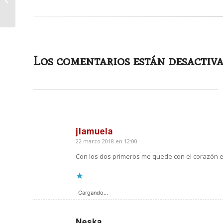
Los comentarios están desactiva
jlamuela
22 marzo 2018 en 12:00
Dice:
Con los dos primeros me quede con el corazón en
Cargando...
Neska