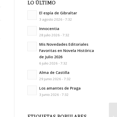
LO ÚLTIMO
El espía de Gibraltar
3 agosto 2026 - 7:32
Innocentia
28 julio 2026 - 7:32
Mis Novedades Editoriales
Favoritas en Novela Histórica
de Julio 2026
6 julio 2026 - 7:32
Alma de Castilla
29 junio 2026 - 7:32
Los amantes de Praga
3 junio 2026 - 7:32
ETIQUETAS POPULARES
Ca