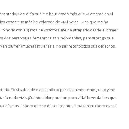
encantado. Casi diría que me ha gustado más que «Cometas en el
 las cosas que más he valorado de «Mil Soles…» es que me ha
. Coincido con algunos de vosotros, me ha atrapado desde el primer
os dos personajes femeninos son inolvidables, pero si tengo que
iven (sufren) muchas mujeres al no ser reconocidos sus derechos.
tario. Yo sí sabía de este conflicto pero igualmente me gustó y me
ría nada vivir. ¡Cuánto dolor para tan poca vida! la verdad es que
buenísimas. Espero que se decida pronto a una tercera pero eso sí,