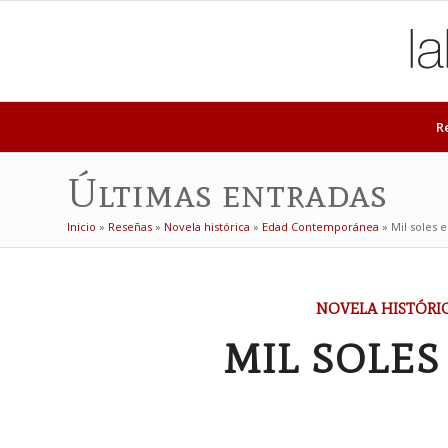
R
Últimas entradas
Inicio
»
Reseñas
»
Novela histórica
»
Edad Contemporánea
»
Mil soles 
dice:
NOVELA HISTÓRI
MIL SOLES