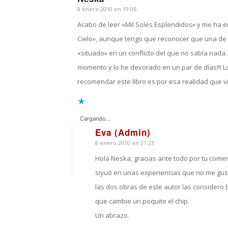
8 enero 2010 en 19:06
Dice:
Acabo de leer «Mil Soles Esplendidos» y me ha 
Cielo», aunque tengo que reconocer que una de
«situado» en un conflicto del que no sabía nada
momento y lo he devorado en un par de días!!! L
recomendar este libro es por esa realidad que v
Cargando...
Eva (Admin)
8 enero 2010 en 21:23
Dice:
Hola Neska, gracias ante todo por tu comen
siyuó en unas experiencias que no me gusta
las dos obras de este autor las considero 
que cambie un poquito el chip.
Un abrazo.