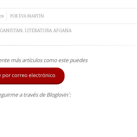
09
POR
EVA MARTÍN
GANISTAN
,
LITERATURA AFGANA
ente más artículos como este puedes
e por correo electrónico
uirme a través de Bloglovin´: