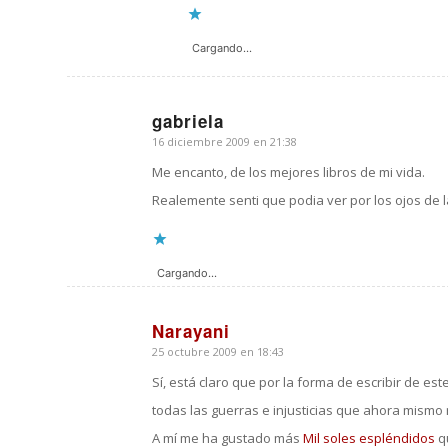
Cargando...
gabriela
16 diciembre 2009 en 21:38
Dice:
Me encanto, de los mejores libros de mi vida.
Realemente senti que podia ver por los ojos de 
Cargando...
Narayani
25 octubre 2009 en 18:43
Dice:
Sí, está claro que por la forma de escribir de 
todas las guerras e injusticias que ahora mismo 
A mí me ha gustado más
Mil soles espléndidos
q