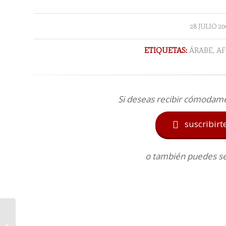
/
28 JULIO 20
ETIQUETAS:
ÁRABE
,
AF
Si deseas recibir cómodam
suscribirt

o también puedes seg
Cámara de gas.