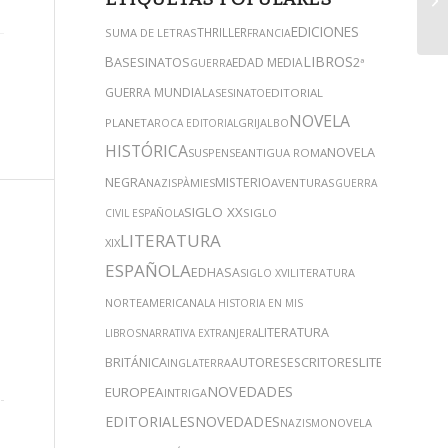
EDICIONES
THRILLER
SUMA DE LETRAS
FRANCIA
B
LIBROS
ASESINATOS
EDAD MEDIA
2ª
GUERRA
GUERRA MUNDIAL
EDITORIAL
ASESINATO
NOVELA
PLANETA
GRIJALBO
ROCA EDITORIAL
HISTÓRICA
NOVELA
SUSPENSE
ANTIGUA ROMA
NEGRA
MISTERIO
AVENTURAS
NAZIS
PÀMIES
GUERRA
SIGLO XX
SIGLO
CIVIL ESPAÑOLA
LITERATURA
XIX
ESPAÑOLA
EDHASA
LITERATURA
SIGLO XVI
NORTEAMERICANA
LA HISTORIA EN MIS
LITERATURA
LIBROS
NARRATIVA EXTRANJERA
LITERATURA
BRITÁNICA
AUTORES
ESCRITORES
INGLATERRA
NOVEDADES
EUROPEA
INTRIGA
EDITORIALES
NOVEDADES
NOVELA
NAZISMO