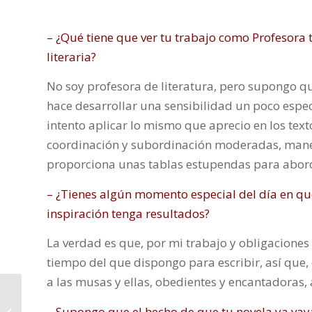
– ¿Qué tiene que ver tu trabajo como Profesora 
literaria?
No soy profesora de literatura, pero supongo qu
hace desarrollar una sensibilidad un poco especia
intento aplicar lo mismo que aprecio en los tex
coordinación y subordinación moderadas, mane
proporciona unas tablas estupendas para abordar
– ¿Tienes algún momento especial del día en que
inspiración tenga resultados?
La verdad es que, por mi trabajo y obligaciones
tiempo del que dispongo para escribir, así que, 
a las musas y ellas, obedientes y encantadoras, 
– Supongo que el hecho de que tu novela ya vaya
Cumpleaños de órdago.