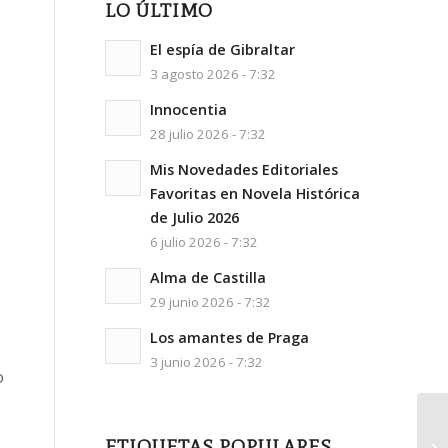
LO ÚLTIMO
El espía de Gibraltar
3 agosto 2026 - 7:32
Innocentia
28 julio 2026 - 7:32
Mis Novedades Editoriales
Favoritas en Novela Histórica
de Julio 2026
6 julio 2026 - 7:32
Alma de Castilla
29 junio 2026 - 7:32
Los amantes de Praga
3 junio 2026 - 7:32
o
ETIQUETAS POPULARES
El