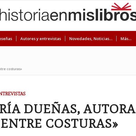
eseñas
Autores y entrevistas
Novedades, Noticias…
Más…
ntre costuras»
NTREVISTAS
RÍA DUEÑAS, AUTORA
 ENTRE COSTURAS»