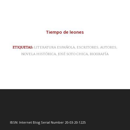
Tiempo de leones
ETIQUETAS:
LITERATURA ESPAÑOLA
,
ESCRITORES
,
AUTORES
,
NOVELA HISTÓRICA
,
JOSÉ SOTO CHICA
,
BIOGRAFÍA
IBSN: Internet Blog Serial Number 20-03-20-1225