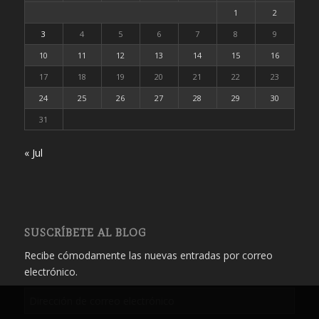
1
2
3
4
5
6
7
8
9
10
11
12
13
14
15
16
17
18
19
20
21
22
23
24
25
26
27
28
29
30
31
« Jul
SUSCRÍBETE AL BLOG
Recibe cómodamente las nuevas entradas por correo
electrónico.
Dirección
de