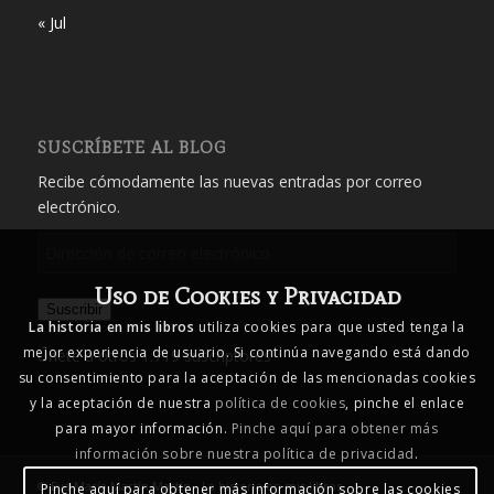
« Jul
SUSCRÍBETE AL BLOG
Recibe cómodamente las nuevas entradas por correo
electrónico.
Dirección
de
Uso de Cookies y Privacidad
correo
Suscribir
electrónico
La historia en mis libros
utiliza cookies para que usted tenga la
mejor experiencia de usuario. Si continúa navegando está dando
Únete a otros 1.719 suscriptores
su consentimiento para la aceptación de las mencionadas cookies
y la aceptación de nuestra
política de cookies
, pinche el enlace
para mayor información.
Pinche aquí para obtener más
información sobre nuestra política de privacidad
.
© Eva María Martín Martín - La historia en mis libros
Pinche aquí para obtener más información sobre las cookies