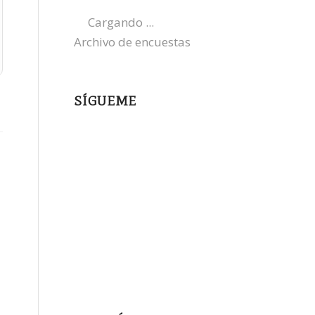
Cargando ...
Archivo de encuestas
SÍGUEME
instagram
x
bluesky
threads
facebook
youtube
mastodon