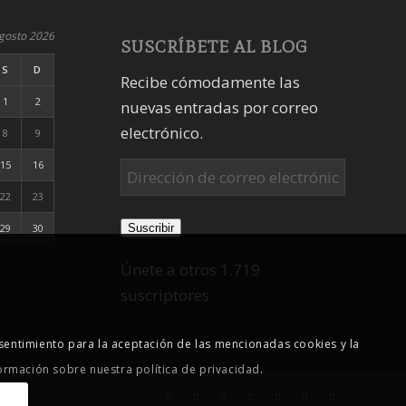
gosto 2026
SUSCRÍBETE AL BLOG
S
D
Recibe cómodamente las
1
2
nuevas entradas por correo
electrónico.
8
9
15
16
Dirección
de
22
23
correo
Suscribir
29
30
electrónico
Únete a otros 1.719
suscriptores
sentimiento para la aceptación de las mencionadas cookies y la
ormación sobre nuestra política de privacidad
.