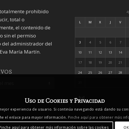
totalmente prohibido
a
cir, total o
L
M
X
J
V
mente, el contenido de
io sin el permiso
3
4
5
6
7
 del administrador del
Eva María Martín.
10
11
12
13
14
17
18
19
20
21
IVOS
24
25
26
27
28
31
« Jul
Uso de Cookies y Privacidad
 mejor experiencia de usuario. Si continúa navegando está dando su con
che el enlace para mayor información.
Pinche aquí para obtener más inf
Pinche aquí para obtener más información sobre las cookies
OK