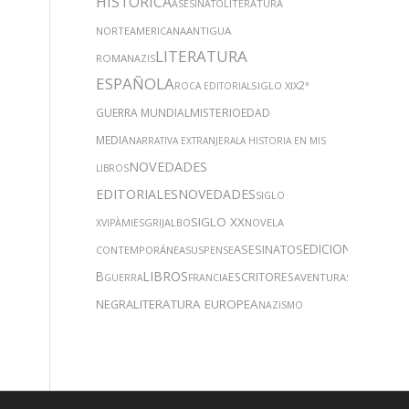
HISTÓRICA
LITERATURA
ASESINATO
NORTEAMERICANA
ANTIGUA
LITERATURA
ROMA
NAZIS
ESPAÑOLA
2ª
SIGLO XIX
ROCA EDITORIAL
GUERRA MUNDIAL
MISTERIO
EDAD
MEDIA
NARRATIVA EXTRANJERA
LA HISTORIA EN MIS
NOVEDADES
LIBROS
EDITORIALES
NOVEDADES
SIGLO
SIGLO XX
GRIJALBO
NOVELA
XVI
PÀMIES
EDICIONES
ASESINATOS
CONTEMPORÁNEA
SUSPENSE
B
LIBROS
NOVELA
ESCRITORES
AVENTURAS
GUERRA
FRANCIA
NEGRA
LITERATURA EUROPEA
NAZISMO