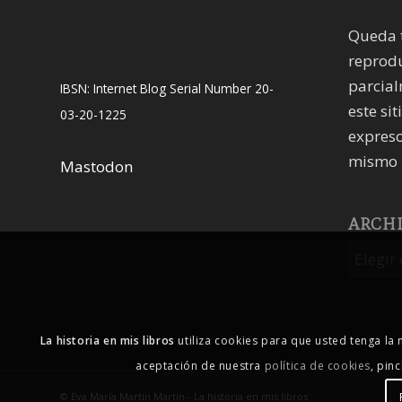
Queda 
reprodu
parcial
IBSN: Internet Blog Serial Number 20-
este sit
03-20-1225
expreso
mismo 
Mastodon
ARCH
La historia en mis libros
utiliza cookies para que usted tenga la
aceptación de nuestra
política de cookies
, pin
© Eva María Martín Martín - La historia en mis libros