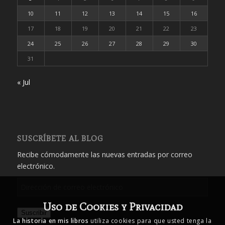
10
11
12
13
14
15
16
17
18
19
20
21
22
23
24
25
26
27
28
29
30
31
« Jul
SUSCRÍBETE AL BLOG
Recibe cómodamente las nuevas entradas por correo
electrónico.
Dirección
de
Uso de Cookies y Privacidad
correo
Suscribir
electrónico
La historia en mis libros
utiliza cookies para que usted tenga la