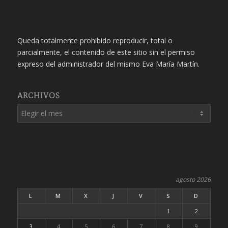
Queda totalmente prohibido reproducir, total o
parcialmente, el contenido de este sitio sin el permiso
expreso del administrador del mismo Eva María Martín.
ARCHIVOS
agosto 2026
L
M
X
J
V
S
D
1
2
3
4
5
6
7
8
9