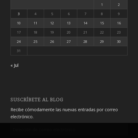
1
2
3
4
5
6
7
8
9
10
11
12
13
14
15
16
17
18
19
20
21
22
23
24
25
26
27
28
29
30
31
« Jul
SUSCRÍBETE AL BLOG
Recibe cómodamente las nuevas entradas por correo
electrónico.
Dirección
de