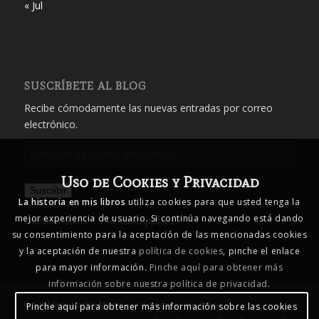
« Jul
SUSCRÍBETE AL BLOG
Recibe cómodamente las nuevas entradas por correo
electrónico.
Dirección
de
Uso de Cookies y Privacidad
correo
Suscribir
electrónico
La historia en mis libros
utiliza cookies para que usted tenga la
mejor experiencia de usuario. Si continúa navegando está dando
Únete a otros 1.719 suscriptores
su consentimiento para la aceptación de las mencionadas cookies
y la aceptación de nuestra
política de cookies
, pinche el enlace
para mayor información.
Pinche aquí para obtener más
información sobre nuestra política de privacidad
.
© Eva María Martín Martín - La historia en mis libros
Pinche aquí para obtener más información sobre las cookies