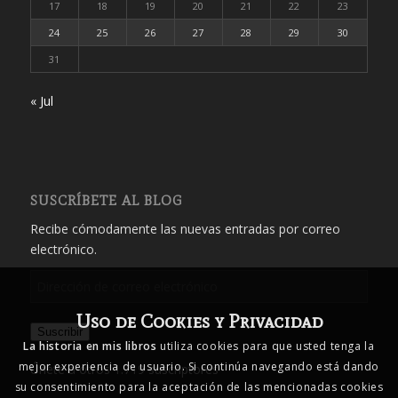
17
18
19
20
21
22
23
24
25
26
27
28
29
30
31
« Jul
SUSCRÍBETE AL BLOG
Recibe cómodamente las nuevas entradas por correo
electrónico.
Dirección
de
Uso de Cookies y Privacidad
correo
Suscribir
electrónico
La historia en mis libros
utiliza cookies para que usted tenga la
mejor experiencia de usuario. Si continúa navegando está dando
Únete a otros 1.719 suscriptores
su consentimiento para la aceptación de las mencionadas cookies