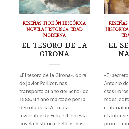
RESEÑAS
,
FICCIÓN HISTÓRICA
,
RESEÑAS
NOVELA HISTÓRICA
,
EDAD
HISTÓRICA
MODERNA
ED
EL TESORO DE LA
EL S
GIRONA
NA
«El tesoro de la Girona», obra
«El secret
de Javier Pellicer, nos
Antonio de
transporta al año del Señor de
esos libros
1588, un año marcado por la
redes, edi
derrota de la Armada
editorial 
Invencible de Felipe II. En esta
el autor se
novela histórica, Pellicer nos
promociona