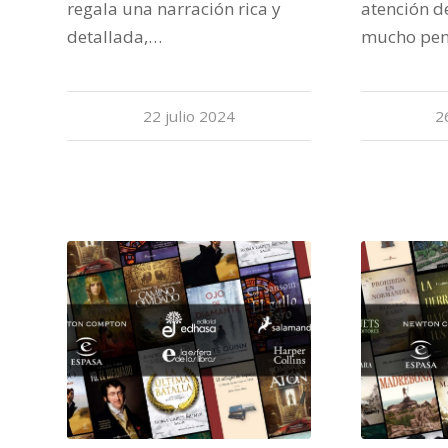
regala una narración rica y
atención d
detallada,…
mucho pen
22 julio 2024
2