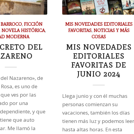
,
BARROCO
,
FICCIÓN
MIS NOVEDADES EDITORIALES
,
NOVELA HISTÓRICA
,
FAVORITAS
,
NOTICIAS Y MÁS
AD MODERNA
COSAS
ECRETO DEL
MIS NOVEDADES
ZARENO
EDITORIALES
FAVORITAS DE
JUNIO 2024
o del Nazareno», de
 Rosa, es uno de
 que ves por las
Llega junio y con él muchas
tado por una
personas comienzan su
independiente, y que
vacaciones, también los días
 tiene que auto
tienen más luz y podemos lee
r. Me llamó la
hasta altas horas. En esta