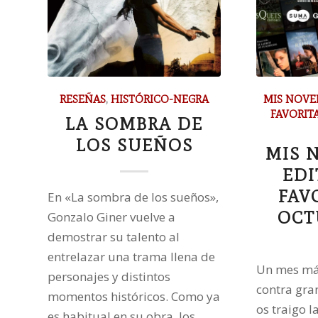
RESEÑAS
,
HISTÓRICO-NEGRA
MIS NOVE
FAVORIT
LA SOMBRA DE
LOS SUEÑOS
MIS 
EDI
FAV
En «La sombra de los sueños»,
OCT
Gonzalo Giner vuelve a
demostrar su talento al
entrelazar una trama llena de
Un mes má
personajes y distintos
contra gra
momentos históricos. Como ya
os traigo 
es habitual en su obra, los