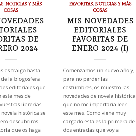
AS
,
NOTICIAS Y MÁS
FAVORITAS
,
NOTICIAS Y MÁS
COSAS
COSAS
NOVEDADES
MIS NOVEDADES
TORIALES
EDITORIALES
ORITAS DE
FAVORITAS DE
RERO 2024
ENERO 2024 (I)
 os traigo hasta
Comenzamos un nuevo año y,
 de la blogosfera
para no perder las
des editoriales que
costumbres, os muestro las
 este mes de
novedades de novela histórica
vuestras librerías
que no me importaría leer
 novela histórica se
este mes. Como viene muy
spero descubriros
cargado esta es la primera de
toria que os haga
dos entradas que voy a