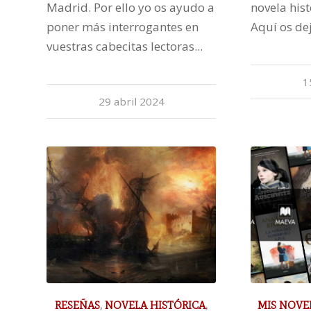
Madrid. Por ello yo os ayudo a
novela hist
poner más interrogantes en
Aquí os d
vuestras cabecitas lectoras...
1
29 abril 2024
RESEÑAS
,
NOVELA HISTÓRICA
,
MIS NOVE