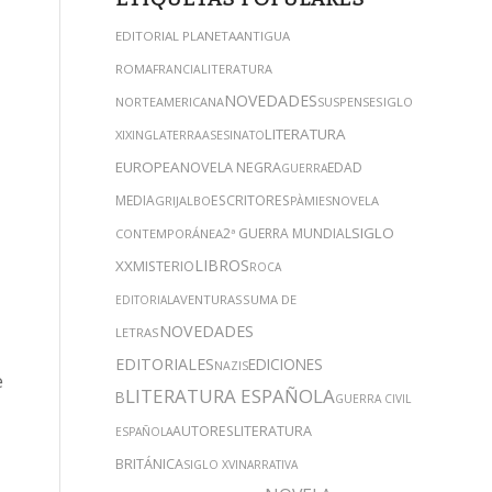
EDITORIAL PLANETA
ANTIGUA
ROMA
LITERATURA
FRANCIA
NOVEDADES
NORTEAMERICANA
SUSPENSE
SIGLO
LITERATURA
XIX
INGLATERRA
ASESINATO
EUROPEA
NOVELA NEGRA
EDAD
GUERRA
MEDIA
ESCRITORES
GRIJALBO
NOVELA
PÀMIES
SIGLO
2ª GUERRA MUNDIAL
CONTEMPORÁNEA
LIBROS
XX
MISTERIO
ROCA
AVENTURAS
SUMA DE
EDITORIAL
NOVEDADES
LETRAS
EDITORIALES
EDICIONES
NAZIS
e
LITERATURA ESPAÑOLA
B
GUERRA CIVIL
AUTORES
LITERATURA
ESPAÑOLA
BRITÁNICA
SIGLO XVI
NARRATIVA