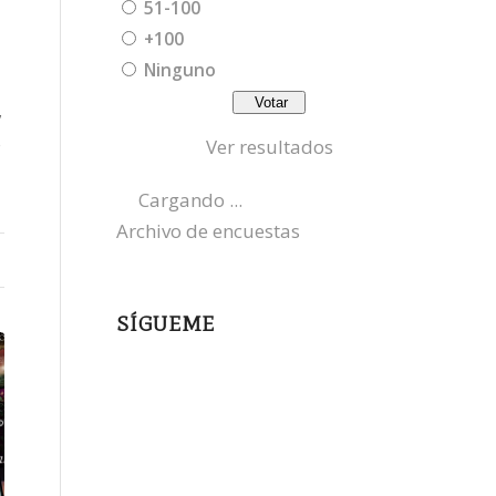
51-100
+100
Ninguno
,
s
Ver resultados
Cargando ...
Archivo de encuestas
SÍGUEME
instagram
x
bluesky
threads