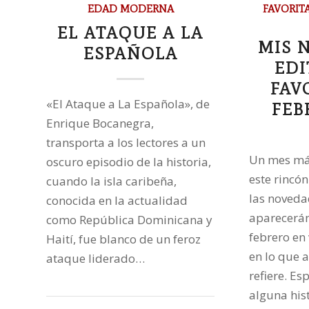
EDAD MODERNA
FAVORIT
EL ATAQUE A LA
MIS 
ESPAÑOLA
EDI
FAV
«El Ataque a La Española», de
FEB
Enrique Bocanegra,
transporta a los lectores a un
Un mes más
oscuro episodio de la historia,
este rincón
cuando la isla caribeña,
las noveda
conocida en la actualidad
aparecerán
como República Dominicana y
febrero en 
Haití, fue blanco de un feroz
en lo que a
ataque liderado…
refiere. E
alguna his