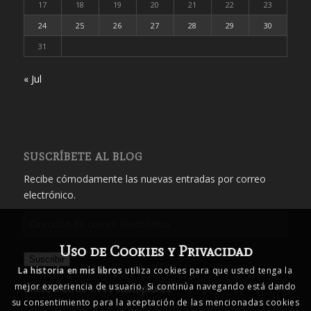
17
18
19
20
21
22
23
24
25
26
27
28
29
30
31
« Jul
SUSCRÍBETE AL BLOG
Recibe cómodamente las nuevas entradas por correo
electrónico.
Dirección
de
Uso de Cookies y Privacidad
correo
Suscribir
electrónico
La historia en mis libros
utiliza cookies para que usted tenga la
mejor experiencia de usuario. Si continúa navegando está dando
Únete a otros 1.719 suscriptores
su consentimiento para la aceptación de las mencionadas cookies