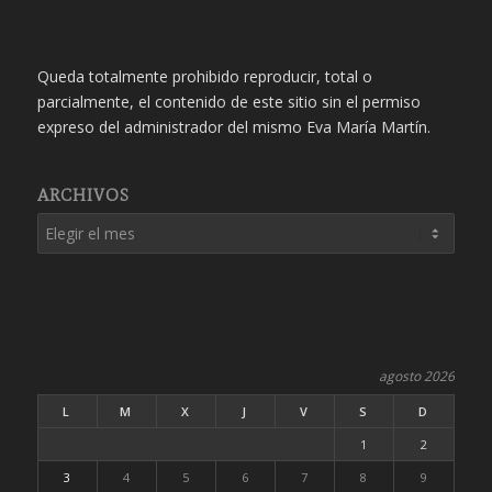
Queda totalmente prohibido reproducir, total o
parcialmente, el contenido de este sitio sin el permiso
expreso del administrador del mismo Eva María Martín.
ARCHIVOS
agosto 2026
L
M
X
J
V
S
D
1
2
3
4
5
6
7
8
9