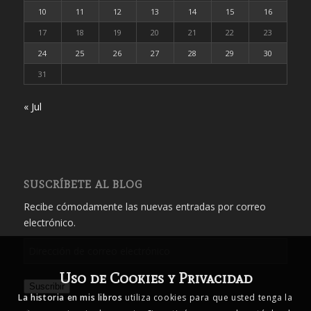
10
11
12
13
14
15
16
17
18
19
20
21
22
23
24
25
26
27
28
29
30
31
« Jul
SUSCRÍBETE AL BLOG
Recibe cómodamente las nuevas entradas por correo
electrónico.
Dirección
de
Uso de Cookies y Privacidad
correo
Suscribir
electrónico
La historia en mis libros
utiliza cookies para que usted tenga la