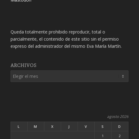
Queda totalmente prohibido reproducir, total o
parcialmente, el contenido de este sitio sin el permiso
expreso del administrador del mismo Eva María Martín.
ARCHIVOS
agosto 2026
L
M
X
J
V
S
D
1
2