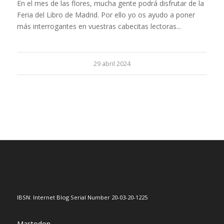
En el mes de las flores, mucha gente podrá disfrutar de la
Feria del Libro de Madrid. Por ello yo os ayudo a poner
más interrogantes en vuestras cabecitas lectoras...
29 abril 2024
IBSN: Internet Blog Serial Number 20-03-20-1225
Mastodon