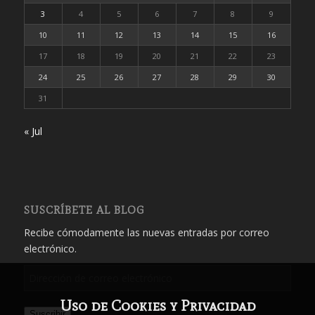
3
4
5
6
7
8
9
10
11
12
13
14
15
16
17
18
19
20
21
22
23
24
25
26
27
28
29
30
31
« Jul
SUSCRÍBETE AL BLOG
Recibe cómodamente las nuevas entradas por correo
electrónico.
Dirección
de
Uso de Cookies y Privacidad
correo
Suscribir