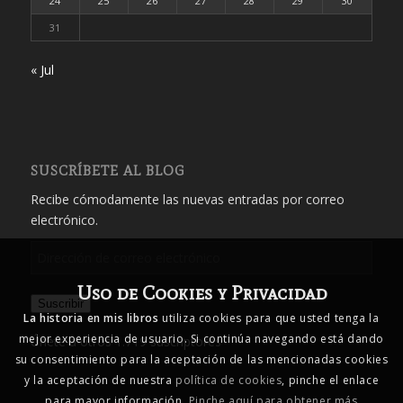
24
25
26
27
28
29
30
31
« Jul
SUSCRÍBETE AL BLOG
Recibe cómodamente las nuevas entradas por correo
electrónico.
Dirección
de
Uso de Cookies y Privacidad
correo
Suscribir
electrónico
La historia en mis libros
utiliza cookies para que usted tenga la
mejor experiencia de usuario. Si continúa navegando está dando
Únete a otros 1.719 suscriptores
su consentimiento para la aceptación de las mencionadas cookies
y la aceptación de nuestra
política de cookies
, pinche el enlace
para mayor información.
Pinche aquí para obtener más