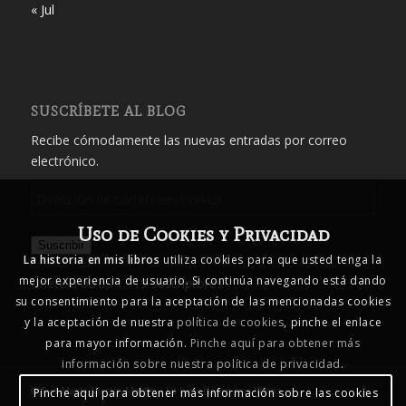
« Jul
SUSCRÍBETE AL BLOG
Recibe cómodamente las nuevas entradas por correo
electrónico.
Dirección
de
Uso de Cookies y Privacidad
correo
Suscribir
electrónico
La historia en mis libros
utiliza cookies para que usted tenga la
mejor experiencia de usuario. Si continúa navegando está dando
Únete a otros 1.719 suscriptores
su consentimiento para la aceptación de las mencionadas cookies
y la aceptación de nuestra
política de cookies
, pinche el enlace
para mayor información.
Pinche aquí para obtener más
información sobre nuestra política de privacidad
.
© Eva María Martín Martín - La historia en mis libros
Pinche aquí para obtener más información sobre las cookies