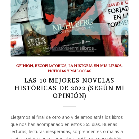
OPINIÓN
,
RECOPILATORIOS
,
LA HISTORIA EN MIS LIBROS
,
NOTICIAS Y MÁS COSAS
LAS 10 MEJORES NOVELAS
HISTÓRICAS DE 2022 (SEGÚN MI
OPINIÓN)
Llegamos al final de otro año y dejamos atrás los libros
que nos han acompañado en estos 365 días. Buenas
lecturas, lecturas inesperadas, sorprendentes o malas a
rabiar, todas ellas pasaran ahora mi filtro y descubriréis