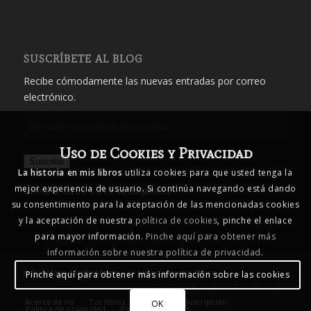
SUSCRÍBETE AL BLOG
Recibe cómodamente las nuevas entradas por correo
electrónico.
Dirección
de
Uso de Cookies y Privacidad
correo
Suscribir
electrónico
La historia en mis libros
utiliza cookies para que usted tenga la
mejor experiencia de usuario. Si continúa navegando está dando
Únete a otros 1.719 suscriptores
su consentimiento para la aceptación de las mencionadas cookies
y la aceptación de nuestra
política de cookies
, pinche el enlace
para mayor información.
Pinche aquí para obtener más
información sobre nuestra política de privacidad
.
© Eva María Martín Martín - La historia en mis libros
Pinche aquí para obtener más información sobre las cookies
Acerca de mí
Tus libros… mis libros
Suscripción
OK
Política de privacidad
Política de cookies