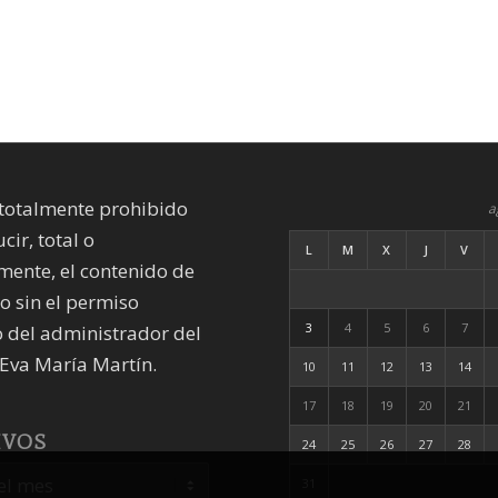
totalmente prohibido
a
cir, total o
L
M
X
J
V
mente, el contenido de
io sin el permiso
3
4
5
6
7
 del administrador del
Eva María Martín.
10
11
12
13
14
17
18
19
20
21
IVOS
24
25
26
27
28
31