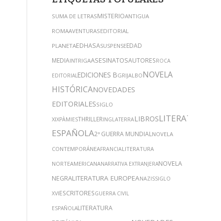
MISTERIO
SUMA DE LETRAS
ANTIGUA
ROMA
AVENTURAS
EDITORIAL
EDHASA
EDAD
PLANETA
SUSPENSE
ASESINATOS
MEDIA
AUTORES
INTRIGA
ROCA
NOVELA
EDICIONES B
GRIJALBO
EDITORIAL
HISTÓRICA
NOVEDADES
EDITORIALES
SIGLO
LITERATURA
LIBROS
THRILLER
XIX
PÀMIES
INGLATERRA
ESPAÑOLA
2ª GUERRA MUNDIAL
NOVELA
CONTEMPORÁNEA
LITERATURA
FRANCIA
NOVELA
NORTEAMERICANA
NARRATIVA EXTRANJERA
NEGRA
LITERATURA EUROPEA
NAZIS
SIGLO
ESCRITORES
XVI
GUERRA CIVIL
LITERATURA
ESPAÑOLA