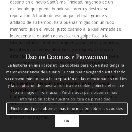
destino en el navío Santísima Trinidad, huyendo de un
escándalo que puede hundir su carrera y destruir su
reputación. A bordo de ese buque, el más grande y
artillado de su tiempo, hará buenas migas con un rudo
marinero, Juan el Viruta, justo cuando a la Real Armada se
le presenta la ocasión de asestar un golpe fatal a la
Marina británica. Ambos compartirán secretos y anhelos,
levantes y ponientes, abordajes y atraques, versos en
Uso de Cookies y Privacidad
esta canción de mar.
Una canción de mar
es una novela
de aventuras que gira alrededor de una amistad que
La historia en mis libros
utiliza cookies para que usted tenga la
rompe convencionalismos sociales, con personajes que
mejor experiencia de usuario. Si continúa navegando está dando
desbordan carisma y humanidad, y que, además,
rinde
su consentimiento para la aceptación de las mencionadas cookies
homenaje al periodo de esplendor de la Armada
y la aceptación de nuestra
política de cookies
, pinche el enlace
española
. Cuando navegar era un arte y una ciencia, y
para mayor información.
Pinche aquí para obtener más
hombres como Jorge Damián de Aizkorri y Juan el Viruta
información sobre nuestra política de privacidad
.
vivían y morían sobre las cubiertas de un navío,
Pinche aquí para obtener más información sobre las cookies
impregnados del mismo olor a sal que dejan estas
inolvidables páginas.
OK