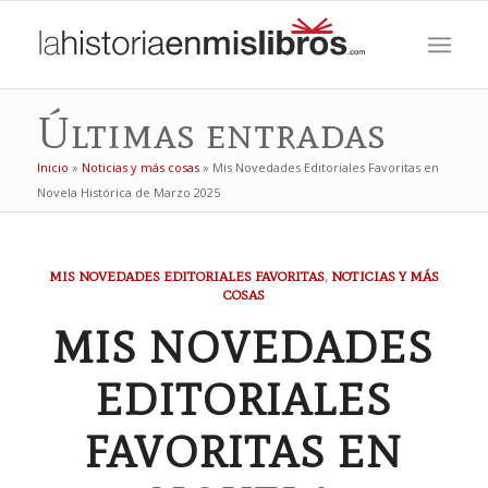
Últimas entradas
Inicio
»
Noticias y más cosas
»
Mis Novedades Editoriales Favoritas en
Novela Histórica de Marzo 2025
MIS NOVEDADES EDITORIALES FAVORITAS
,
NOTICIAS Y MÁS
COSAS
MIS NOVEDADES
EDITORIALES
FAVORITAS EN