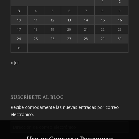
1
2
3
4
5
6
7
8
9
10
11
12
13
14
15
16
17
18
19
20
21
22
23
24
25
26
27
28
29
30
31
« Jul
SUSCRÍBETE AL BLOG
Recibe cómodamente las nuevas entradas por correo
electrónico.
Dirección
de
correo