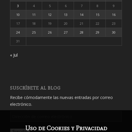
3
4
5
6
7
8
9
10
11
12
13
14
15
16
17
18
19
20
21
22
23
24
25
26
27
28
29
30
31
« Jul
SUSCRÍBETE AL BLOG
Recibe cómodamente las nuevas entradas por correo
electrónico.
Dirección
de
Uso de Cookies y Privacidad
correo
Suscribir