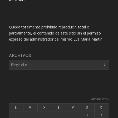
Queda totalmente prohibido reproducir, total o
parcialmente, el contenido de este sitio sin el permiso
expreso del administrador del mismo Eva María Martín.
ARCHIVOS
agosto 2026
L
M
X
J
V
S
D
1
2