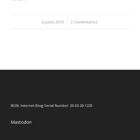
6 junio 2015
/
2 Comentarios
IBSN: Internet Blog Serial Number 20-03-20-1225
Mastodon