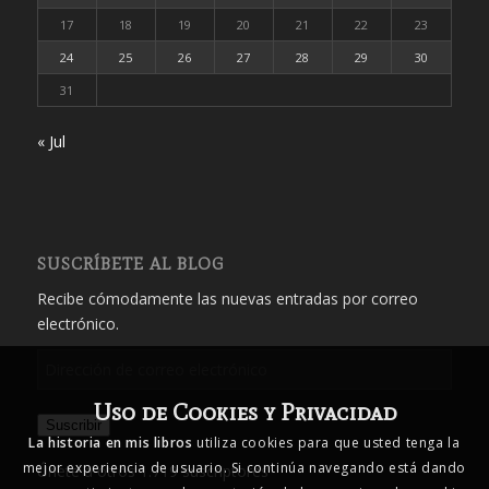
17
18
19
20
21
22
23
24
25
26
27
28
29
30
31
« Jul
SUSCRÍBETE AL BLOG
Recibe cómodamente las nuevas entradas por correo
electrónico.
Dirección
de
Uso de Cookies y Privacidad
correo
Suscribir
electrónico
La historia en mis libros
utiliza cookies para que usted tenga la
mejor experiencia de usuario. Si continúa navegando está dando
Únete a otros 1.719 suscriptores