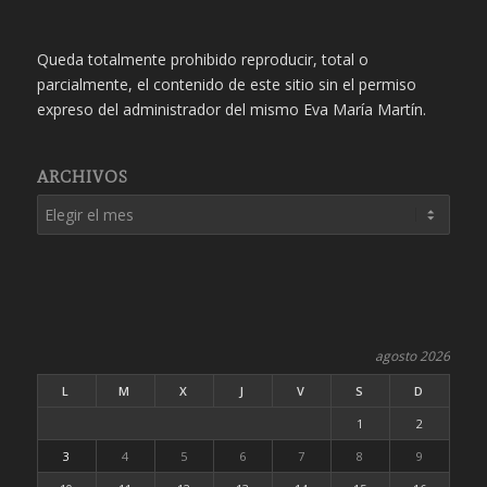
Queda totalmente prohibido reproducir, total o
parcialmente, el contenido de este sitio sin el permiso
expreso del administrador del mismo Eva María Martín.
ARCHIVOS
agosto 2026
L
M
X
J
V
S
D
1
2
3
4
5
6
7
8
9