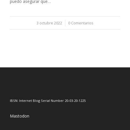
puedo asegurar que…
3 octubre 2022
/
0 Comentarios
IBSN: Internet Blog Serial Number 20-03-20-1225
Mastodon