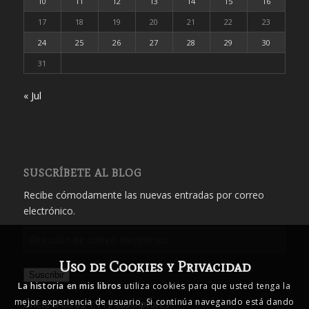
10
11
12
13
14
15
16
17
18
19
20
21
22
23
24
25
26
27
28
29
30
31
« Jul
SUSCRÍBETE AL BLOG
Recibe cómodamente las nuevas entradas por correo
electrónico.
Dirección
de
Uso de Cookies y Privacidad
correo
Suscribir
electrónico
La historia en mis libros
utiliza cookies para que usted tenga la
mejor experiencia de usuario. Si continúa navegando está dando
Únete a otros 1.719 suscriptores