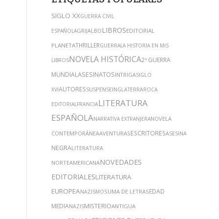
SIGLO XX
GUERRA CIVIL
LIBROS
GRIJALBO
EDITORIAL
ESPAÑOLA
THRILLER
PLANETA
GUERRA
LA HISTORIA EN MIS
NOVELA HISTÓRICA
2ª GUERRA
LIBROS
ASESINATOS
MUNDIAL
INTRIGA
SIGLO
AUTORES
SUSPENSE
XVI
INGLATERRA
ROCA
LITERATURA
EDITORIAL
FRANCIA
ESPAÑOLA
NOVELA
NARRATIVA EXTRANJERA
N
ESCRITORES
CONTEMPORÁNEA
AVENTURAS
ASESINATO
PÀMIES
NEGRA
LITERATURA
NOVEDADES
NORTEAMERICANA
EDITORIALES
LITERATURA
EUROPEA
EDAD
SUMA DE LETRAS
NAZISMO
MEDIA
MISTERIO
ANTIGUA
NAZIS