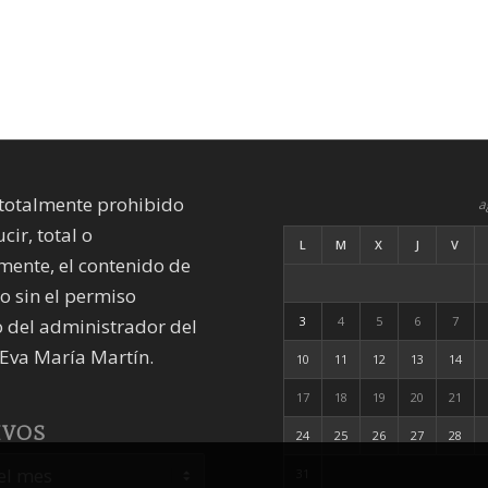
totalmente prohibido
a
cir, total o
L
M
X
J
V
mente, el contenido de
io sin el permiso
3
4
5
6
7
 del administrador del
Eva María Martín.
10
11
12
13
14
17
18
19
20
21
IVOS
24
25
26
27
28
31