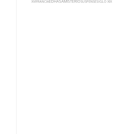
EDHASA
MISTERIO
SUSPENSE
SIGLO XIX
XVI
FRANCIA