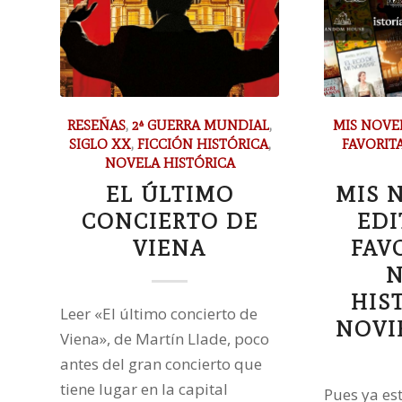
RESEÑAS
,
2ª GUERRA MUNDIAL
,
MIS NOVE
SIGLO XX
,
FICCIÓN HISTÓRICA
,
FAVORIT
NOVELA HISTÓRICA
EL ÚLTIMO
MIS 
CONCIERTO DE
EDI
VIENA
FAV
N
HIS
Leer «El último concierto de
NOVI
Viena», de Martín Llade, poco
antes del gran concierto que
tiene lugar en la capital
Pues ya e