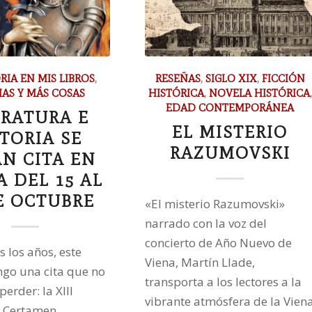
RIA EN MIS LIBROS
,
RESEÑAS
,
SIGLO XIX
,
FICCIÓN
IAS Y MÁS COSAS
HISTÓRICA
,
NOVELA HISTÓRICA
,
EDAD CONTEMPORÁNEA
ERATURA E
EL MISTERIO
TORIA SE
RAZUMOVSKI
N CITA EN
 DEL 15 AL
E OCTUBRE
«El misterio Razumovski»
narrado con la voz del
concierto de Año Nuevo de
 los años, este
Viena, Martín Llade,
ngo una cita que no
transporta a los lectores a la
erder: la XIII
vibrante atmósfera de la Vien
l Certamen