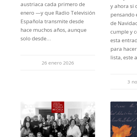
austriaca cada primero de
y ahora si
enero —y que Radio Televisión
pensando e
Española transmite desde
de Navidad
hace muchos años, aunque
cumple y 
solo desde…
esta entrad
para hacer
lista, este
26 enero 2026
3 n