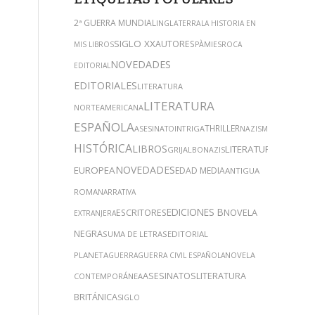
2ª GUERRA MUNDIAL
INGLATERRA
LA HISTORIA EN
SIGLO XX
AUTORES
MIS LIBROS
PÀMIES
ROCA
NOVEDADES
EDITORIAL
EDITORIALES
LITERATURA
LITERATURA
NORTEAMERICANA
ESPAÑOLA
THRILLER
INTRIGA
AVENTURA
ASESINATO
NAZISMO
HISTÓRICA
LIBROS
LITERATURA
GRIJALBO
NAZIS
NOVEDADES
EUROPEA
EDAD MEDIA
ANTIGUA
ROMA
NARRATIVA
EDICIONES B
NOVELA
ESCRITORES
EXTRANJERA
NEGRA
SUMA DE LETRAS
EDITORIAL
PLANETA
NOVELA
GUERRA
GUERRA CIVIL ESPAÑOLA
ASESINATOS
LITERATURA
CONTEMPORÁNEA
BRITÁNICA
SIGLO