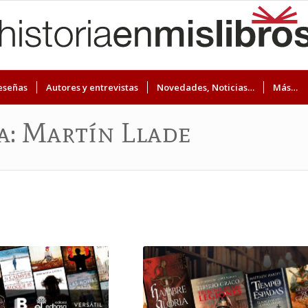
eseñas
Autores y entrevistas
Novedades, Noticias…
Más…
ta: Martín Llade