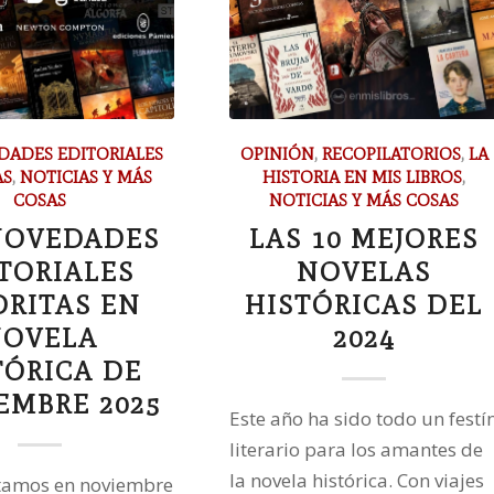
DADES EDITORIALES
OPINIÓN
,
RECOPILATORIOS
,
LA
AS
,
NOTICIAS Y MÁS
HISTORIA EN MIS LIBROS
,
COSAS
NOTICIAS Y MÁS COSAS
NOVEDADES
LAS 10 MEJORES
TORIALES
NOVELAS
ORITAS EN
HISTÓRICAS DEL
OVELA
2024
TÓRICA DE
EMBRE 2025
Este año ha sido todo un festí
literario para los amantes de
la novela histórica. Con viajes
stamos en noviembre