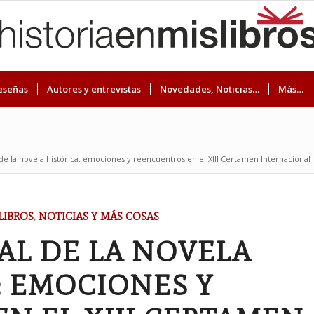
eseñas
Autores y entrevistas
Novedades, Noticias…
Más…
 de la novela histórica: emociones y reencuentros en el XIII Certamen Internacional
LIBROS
,
NOTICIAS Y MÁS COSAS
AL DE LA NOVELA
: EMOCIONES Y