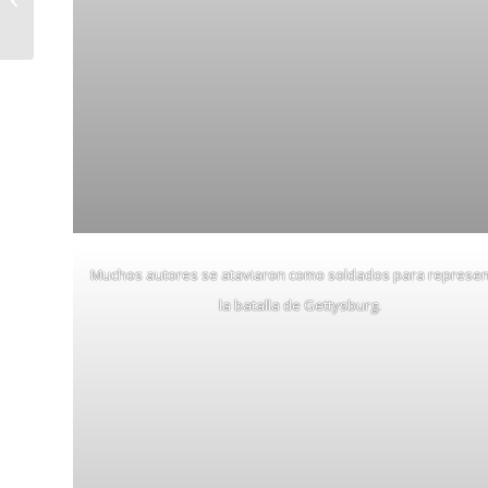
Muchos autores se ataviaron como soldados para represen
la batalla de Gettysburg.