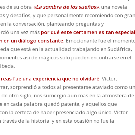
ves de su obra
«La sombra de los sueños»
, una novela
igas y desafíos, y que personalmente recomiendo con gra
 en la conversación, planteando preguntas y
ordó una vez más
por qué este certamen es tan especial
an en un diálogo constante.
Emocionante fue el moment
da que está en la actualidad trabajando en Sudáfrica,
 momentos así de mágicos solo pueden encontrarse en el
 Úbeda.
rreas
fue una experiencia que no olvidaré.
Víctor,
rrar, sorprendió a todos al presentarse ataviado como u
 de otro siglo, nos sumergió aún más en la atmósfera de
ne en cada palabra quedó patente, y aquellos que
n con la certeza de haber presenciado algo único. Víctor
ravés de la historia, y en esta ocasión no fue la