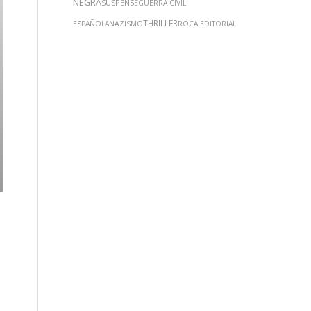
NEGRA
SUSPENSE
GUERRA CIVIL
THRILLER
ESPAÑOLA
NAZISMO
ROCA EDITORIAL