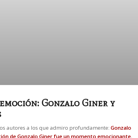
 emoción: Gonzalo Giner y
s
 dos autores a los que admiro profundamente:
Gonzalo
ción de
Gonzalo Giner
fue un momento emocionante
,