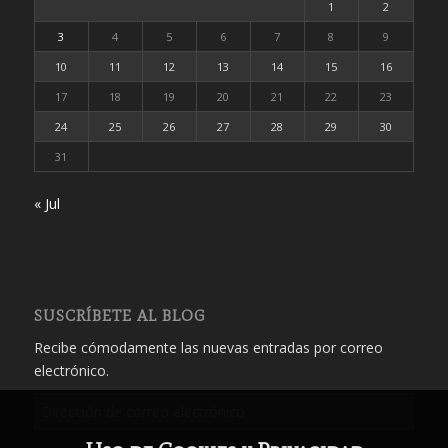
1
2
3
4
5
6
7
8
9
10
11
12
13
14
15
16
17
18
19
20
21
22
23
24
25
26
27
28
29
30
31
« Jul
SUSCRÍBETE AL BLOG
Recibe cómodamente las nuevas entradas por correo
electrónico.
Dirección
de