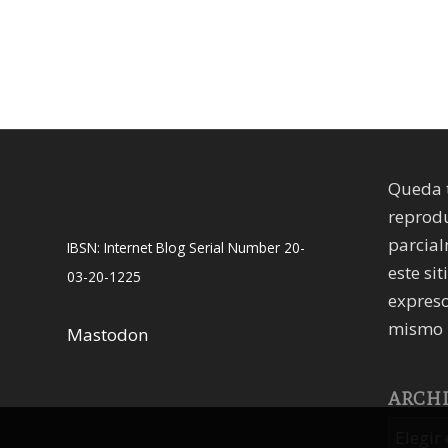
Queda 
reprodu
parcial
IBSN: Internet Blog Serial Number 20-
este sit
03-20-1225
expreso
mismo 
Mastodon
ARCH