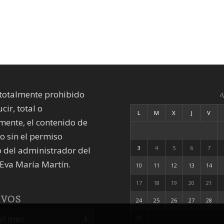
totalmente prohibido
a
cir, total o
L
M
X
J
V
mente, el contenido de
io sin el permiso
3
4
5
6
7
 del administrador del
Eva María Martín.
10
11
12
13
14
17
18
19
20
21
IVOS
24
25
26
27
28
31