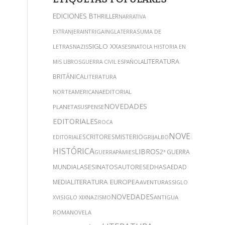
EDICIONES B
THRILLER
NARRATIVA
INTRIGA
SUMA DE
EXTRANJERA
INGLATERRA
SIGLO XX
LETRAS
NAZIS
ASESINATO
LA HISTORIA EN
LITERATURA
MIS LIBROS
GUERRA CIVIL ESPAÑOLA
BRITÁNICA
LITERATURA
NORTEAMERICANA
EDITORIAL
NOVEDADES
PLANETA
SUSPENSE
EDITORIALES
ROCA
NOVELA
ESCRITORES
MISTERIO
GRIJALBO
EDITORIAL
HISTÓRICA
LIBROS
2ª GUERRA
GUERRA
PÀMIES
ASESINATOS
MUNDIAL
AUTORES
EDHASA
EDAD
LITERATURA EUROPEA
MEDIA
AVENTURAS
SIGLO
NOVEDADES
SIGLO XIX
ANTIGUA
XVI
NAZISMO
ROMA
NOVELA