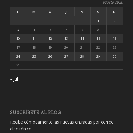
agosto 2026
L
M
X
J
V
S
D
1
2
3
4
5
6
7
8
9
10
11
12
13
14
15
16
17
18
19
20
21
22
23
24
25
26
27
28
29
30
31
« Jul
SUSCRÍBETE AL BLOG
Recibe cómodamente las nuevas entradas por correo
electrónico.